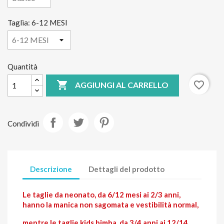
Taglia: 6-12 MESI
Quantità

favorite_border
AGGIUNGI AL CARRELLO
Condividi
Descrizione
Dettagli del prodotto
Le taglie da neonato, da 6/12 mesi ai 2/3 anni,
hanno la manica non sagomata e vestibilità normal,
mentre le taglie kids bimba, da 3/4 anni ai 12/14