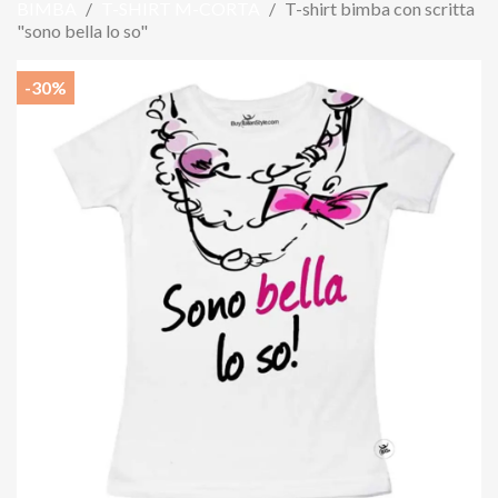
BIMBA
T-SHIRT M-CORTA
T-shirt bimba con scritta
"sono bella lo so"
-30%