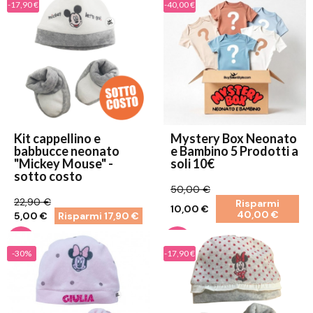
-17,90 €
-40,00 €
Kit cappellino e
Mystery Box Neonato
babbucce neonato
e Bambino 5 Prodotti a
"Mickey Mouse" -
soli 10€
sotto costo
50,00 €
22,90 €
Risparmi
10,00 €
40,00 €
5,00 €
Risparmi 17,90 €
-30%
-17,90 €