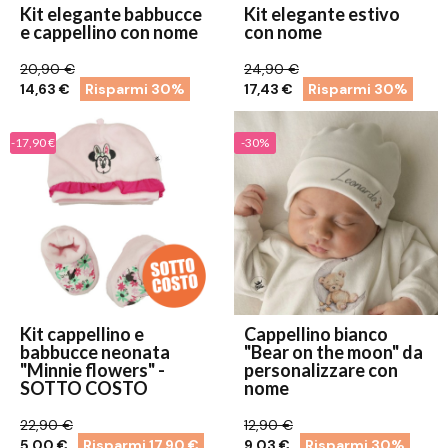
Kit elegante babbucce
Kit elegante estivo
e cappellino con nome
con nome
20,90 €
24,90 €
14,63 €
Risparmi 30%
17,43 €
Risparmi 30%
-17,90 €
-30%
Kit cappellino e
Cappellino bianco
babbucce neonata
"Bear on the moon" da
"Minnie flowers" -
personalizzare con
SOTTO COSTO
nome
22,90 €
12,90 €
5,00 €
Risparmi 17,90 €
9,03 €
Risparmi 30%