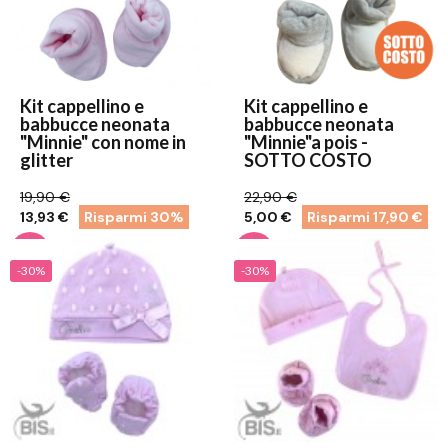
Kit cappellino e
Kit cappellino e
babbucce neonata
babbucce neonata
"Minnie" con nome in
"Minnie"a pois -
glitter
SOTTO COSTO
19,90 €
22,90 €
13,93 €
Risparmi 30%
5,00 €
Risparmi 17,90 €
-30%
-30%