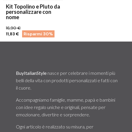
Kit Topolino e Pluto da
personalizzare con
nome
16,90 €
11,83 €
Risparmi 30%
1
2
3
4
BuyItalianStyle
nasce per celebrare i momenti più
belli della vita con prodotti personalizzati e fatti con
il cuore.
Accompagniamo famiglie, mamme, papà e bambini
con idee regalo uniche e originali, pensate per
emozionare, divertire e sorprendere.
Ogni articolo è realizzato su misura, per