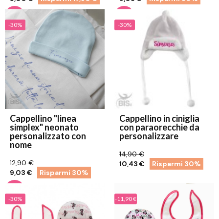
-30%
-30%
Cappellino "linea
Cappellino in ciniglia
simplex" neonato
con paraorecchie da
personalizzato con
personalizzare
nome
14,90 €
12,90 €
10,43 €
Risparmi 30%
9,03 €
Risparmi 30%
-30%
-11,90 €