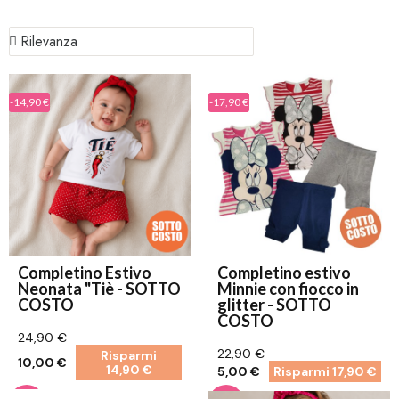
-14,90 €
-17,90 €
Completino Estivo
Completino estivo
Neonata "Tiè - SOTTO
Minnie con fiocco in
COSTO
glitter - SOTTO
COSTO
24,90 €
22,90 €
Risparmi
10,00 €
14,90 €
5,00 €
Risparmi 17,90 €