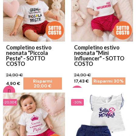
Completino estivo
Completino estivo
neonata "Piccola
neonata "Mini
Peste" - SOTTO
Influencer" - SOTTO
COSTO
COSTO
24,90 €
24,90 €
Risparmi
17,43 €
Risparmi 30%
4,90 €
20,00 €
-20,00 €
-30%