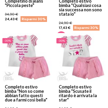
Completino di jeans
Completo estivo
"Piccola peste"
bimba "Qualsiasi cosa
sia successa non sono
stata io"
34,90 €
24,43 €
Risparmi 30%
24,90 €
17,43 €
Risparmi 30%
-30%
-30%
Completo estivo
Completo estivo
bimba "Non so come
bimba "Scusate il
abbian fatto questi
ritardo è arrivata la
due a farmi così bella"
star"