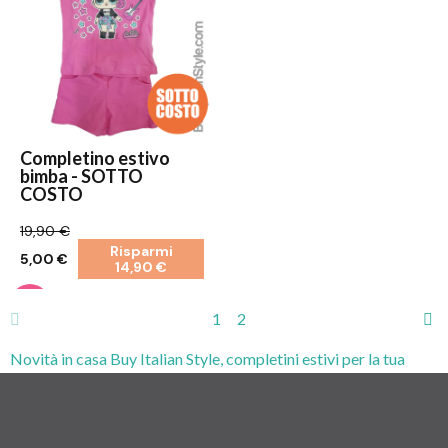
Completino estivo
bimba - SOTTO
COSTO
19,90 €
Risparmi
5,00 €
14,90 €
1
2
Novità in casa Buy Italian Style, completini estivi per la tua
bambina. Rendi unico il look della tua bambina in qualsiasi
occasione. Scegli i prodotti buy italian style.