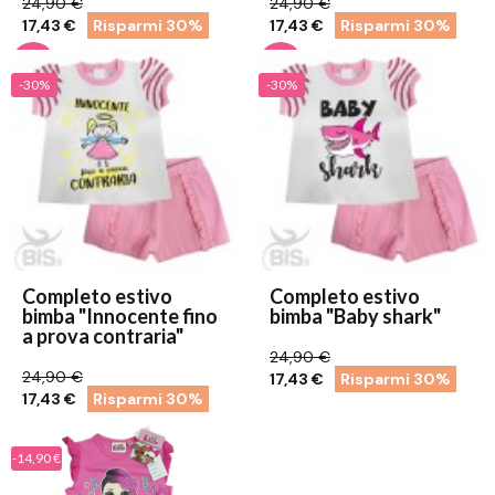
24,90 €
24,90 €
17,43 €
Risparmi 30%
17,43 €
Risparmi 30%
-30%
-30%
Completo estivo
Completo estivo
bimba "Innocente fino
bimba "Baby shark"
a prova contraria"
24,90 €
24,90 €
17,43 €
Risparmi 30%
17,43 €
Risparmi 30%
-14,90 €