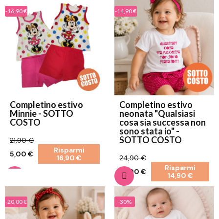
-16,90 €
-14,90 €
Completino estivo
Completino estivo
Minnie - SOTTO
neonata "Qualsiasi
COSTO
cosa sia successa non
sono stata io" -
SOTTO COSTO
21,90 €
Risparmi
5,00 €
16,90 €
24,90 €
Risparmi
10,00 €
14,90 €
-20,00 €
-30%