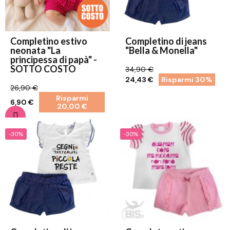
Completino estivo
Completino di jeans
neonata "La
"Bella & Monella"
principessa di papà" -
SOTTO COSTO
34,90 €
24,43 €
Risparmi 30%
26,90 €
Risparmi
6,90 €
20,00 €
-30%
-30%