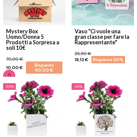
Mystery Box
Vaso "Ci vuole una
Uomo/Donna 5
gran classe per fare la
Prodotti a Sorpresa a
Rappresentante"
soli 10€
25,90 €
70,00 €
18,13 €
Risparmi 30%
Risparmi
10,00 €
60,00 €
-30%
-30%