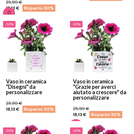
25,90 €
18,13 €
Risparmi 30%
-30%
-30%
Vaso in ceramica
Vaso in ceramica
"Disegni" da
"Grazie per averci
personalizzare
aiutato a crescere" da
personalizzare
25,90 €
25,90 €
18,13 €
Risparmi 30%
18,13 €
Risparmi 30%
-30%
-30%