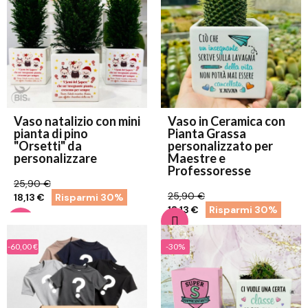
Vaso natalizio con mini
Vaso in Ceramica con
pianta di pino
Pianta Grassa
"Orsetti" da
personalizzato per
personalizzare
Maestre e
Professoresse
25,90 €
25,90 €
18,13 €
Risparmi 30%
18,13 €
Risparmi 30%
-60,00 €
-30%