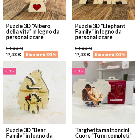
Puzzle 3D "Albero
Puzzle 3D "Elephant
della vita" in legno da
Family" in legno da
personalizzare
personalizzare
24,90 €
24,90 €
17,43 €
Risparmi 30%
17,43 €
Risparmi 30%
-30%
-30%
Puzzle 3D "Bear
Targhetta mattoncini
Family" in legno da
Cuore "Tu mi completi"