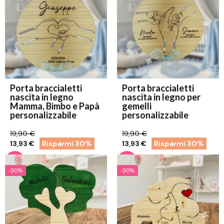
Porta braccialetti
Porta braccialetti
nascita in legno
nascita in legno per
Mamma, Bimbo e Papà
gemelli
personalizzabile
personalizzabile
19,90 €
19,90 €
13,93 €
Risparmi 30%
13,93 €
Risparmi 30%
-30%
-30%