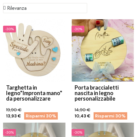
-30%
-30%
Targhetta in
Porta braccialetti
legno"Impronta mano"
nascita in legno
da personalizzare
personalizzabile
19,90 €
14,90 €
13,93 €
Risparmi 30%
10,43 €
Risparmi 30%
-30%
-30%