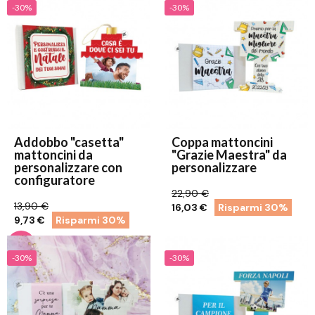
-30%
-30%
Addobbo "casetta"
Coppa mattoncini
mattoncini da
"Grazie Maestra" da
personalizzare con
personalizzare
configuratore
22,90 €
13,90 €
16,03 €
Risparmi 30%
9,73 €
Risparmi 30%
-30%
-30%