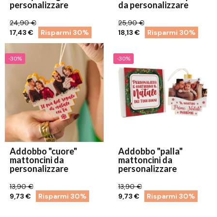
personalizzare
da personalizzare
24,90 €
25,90 €
17,43 €
Risparmi 30%
18,13 €
Risparmi 30%
-30%
-30%
Addobbo "cuore"
Addobbo "palla"
mattoncini da
mattoncini da
personalizzare
personalizzare
13,90 €
13,90 €
9,73 €
Risparmi 30%
9,73 €
Risparmi 30%