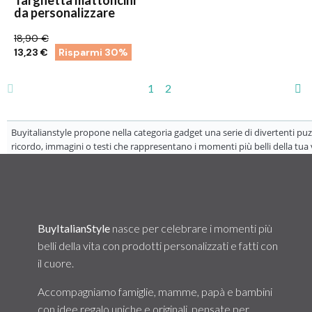
da personalizzare
18,90 €
13,23 €
Risparmi 30%
1
2
Buyitalianstyle propone nella categoria gadget una serie di divertenti puz
ricordo, immagini o testi che rappresentano i momenti più belli della tua 
BuyItalianStyle
nasce per celebrare i momenti più
belli della vita con prodotti personalizzati e fatti con
il cuore.
Accompagniamo famiglie, mamme, papà e bambini
con idee regalo uniche e originali, pensate per