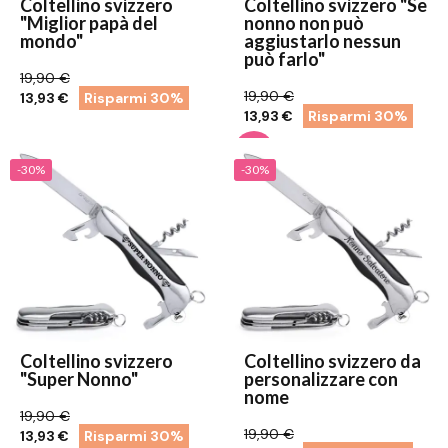
Coltellino svizzero
Coltellino svizzero "Se
"Miglior papà del
nonno non può
mondo"
aggiustarlo nessun
può farlo"
19,90 €
19,90 €
13,93 €
Risparmi 30%
13,93 €
Risparmi 30%
-30%
-30%
Coltellino svizzero
Coltellino svizzero da
"Super Nonno"
personalizzare con
nome
19,90 €
19,90 €
13,93 €
Risparmi 30%