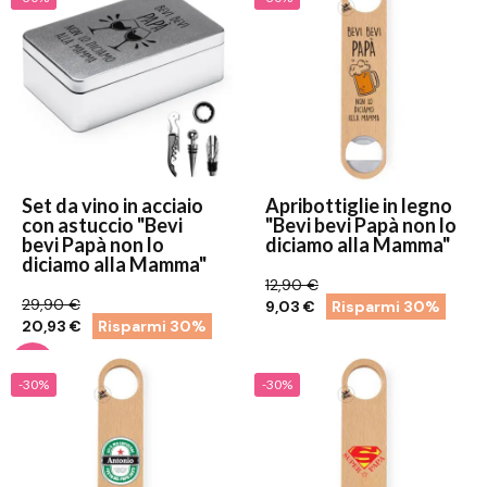
Set da vino in acciaio
Apribottiglie in legno
con astuccio "Bevi
"Bevi bevi Papà non lo
bevi Papà non lo
diciamo alla Mamma"
diciamo alla Mamma"
12,90 €
29,90 €
9,03 €
Risparmi 30%
20,93 €
Risparmi 30%
-30%
-30%