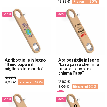
13,93 €
Risparmi 30%
-30%
-30%
Apribottiglie in legno
Apribottiglie in legno
"Il mio papà è il
"La ragazza che mi ha
migliore del mondo"
rubato il cuore mi
chiama Papà"
12,90 €
12,90 €
9,03 €
Risparmi 30%
9,03 €
Risparmi 30%
-30%
-30%