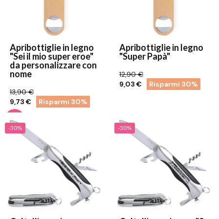
Apribottiglie in legno
Apribottiglie in legno
"Sei il mio super eroe"
"Super Papà"
da personalizzare con
nome
12,90 €
9,03 €
Risparmi 30%
13,90 €
9,73 €
Risparmi 30%
-30%
-30%