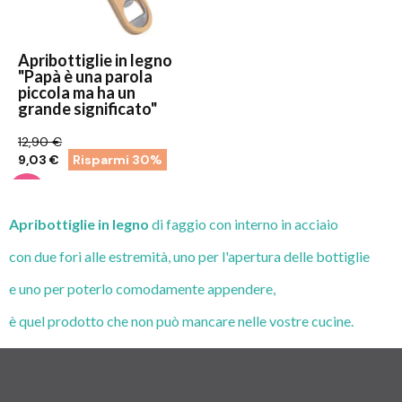
Apribottiglie in legno
"Papà è una parola
piccola ma ha un
grande significato"
12,90 €
9,03 €
Risparmi 30%
Apribottiglie in legno
di faggio con interno in acciaio
con due fori alle estremità, uno per l'apertura delle bottiglie
e uno per poterlo comodamente appendere,
è quel prodotto che non può mancare nelle vostre cucine.
Puoi scegliere tra le nostre grafiche oppure personalizzare
l'apribottiglie come preferisci.