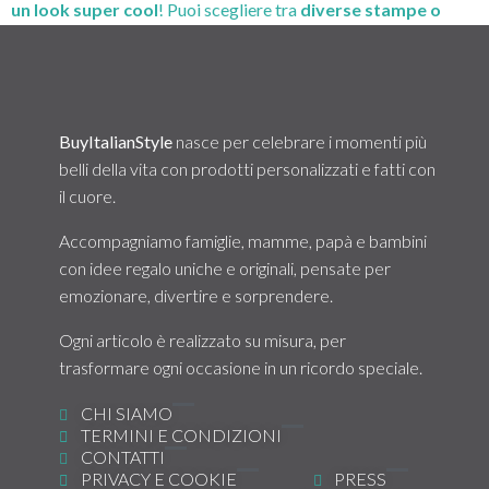
un look super cool
! Puoi scegliere tra
diverse stampe o
personalizzare
il suo shorts con il suo nome o con la stampa
che più ti piace.
BuyItalianStyle
nasce per celebrare i momenti più
belli della vita con prodotti personalizzati e fatti con
il cuore.
Accompagniamo famiglie, mamme, papà e bambini
con idee regalo uniche e originali, pensate per
emozionare, divertire e sorprendere.
Ogni articolo è realizzato su misura, per
trasformare ogni occasione in un ricordo speciale.
CHI SIAMO
TERMINI E CONDIZIONI
CONTATTI
PRIVACY E COOKIE
PRESS