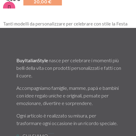
20,00 €
Tanti modelli da personalizzare per celebrare con stile la Festa
dei Nonni: t-shirt coordinate, body neonato e bavaglini con frasi
originali e affettuose.
BuyItalianStyle
nasce per celebrare i momenti più
belli della vita con prodotti personalizzati e fatti con
il cuore.
Accompagniamo famiglie, mamme, papà e bambini
con idee regalo uniche e originali, pensate per
emozionare, divertire e sorprendere.
Ogni articolo è realizzato su misura, per
trasformare ogni occasione in un ricordo speciale.
CHI SIAMO