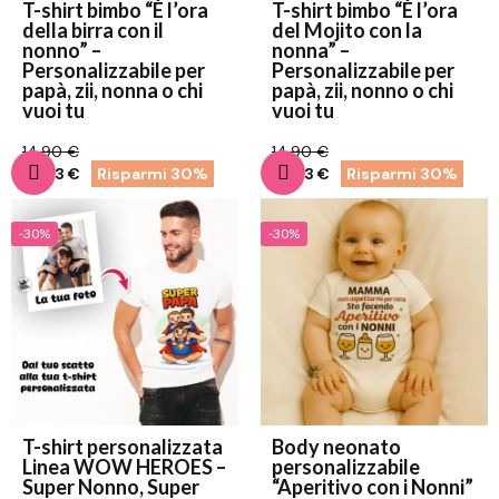
T-shirt bimbo “È l’ora
T-shirt bimbo “È l’ora
della birra con il
del Mojito con la
nonno” –
nonna” –
Personalizzabile per
Personalizzabile per
papà, zii, nonna o chi
papà, zii, nonno o chi
vuoi tu
vuoi tu
14,90 €
14,90 €
10,43 €
Risparmi 30%
10,43 €
Risparmi 30%
-30%
-30%
T-shirt personalizzata
Body neonato
Linea WOW HEROES –
personalizzabile
Super Nonno, Super
“Aperitivo con i Nonni”