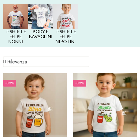
T-SHIRT E
BODY E
T-SHIRT E
FELPE
BAVAGLINI
FELPE
NONNI
NIPOTINI
-30%
-30%