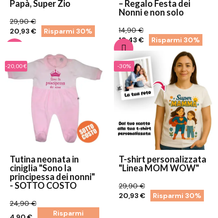
Papà, Super Zio
– Regalo Festa dei
Nonni e non solo
29,90 €
14,90 €
20,93 €
Risparmi 30%
10,43 €
Risparmi 30%
-20,00 €
-30%
Tutina neonata in
T-shirt personalizzata
ciniglia "Sono la
"Linea MOM WOW"
principessa dei nonni"
- SOTTO COSTO
29,90 €
20,93 €
Risparmi 30%
24,90 €
Risparmi
4,90 €