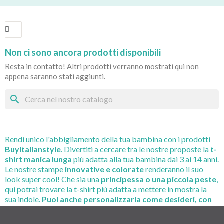
Non ci sono ancora prodotti disponibili
Resta in contatto! Altri prodotti verranno mostrati qui non
appena saranno stati aggiunti.
search
Rendi unico l'abbigliamento della tua bambina con i prodotti
Buyitalianstyle
. Divertiti a cercare tra le nostre proposte la
t-
shirt manica lunga
più adatta alla tua bambina dai 3 ai 14 anni.
Le nostre stampe
innovative e colorate
renderanno il suo
look super cool! Che sia una
principessa o una piccola peste
,
qui potrai trovare la t-shirt più adatta a mettere in mostra la
sua indole.
Puoi anche personalizzarla come desideri, con
una frase o un'immagine e scatenare la tua e la sua
fantasia.