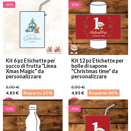
-30%
-30%
Kit 6 pz Etichette per
Kit 12 pz Etichette per
succo di frutta "Linea
bolle di sapone
Xmas Magic" da
"Christmas time" da
personalizzare
personalizzare
6,90 €
6,90 €
4,83 €
Risparmi 30%
4,83 €
Risparmi 30%
-30%
-30%