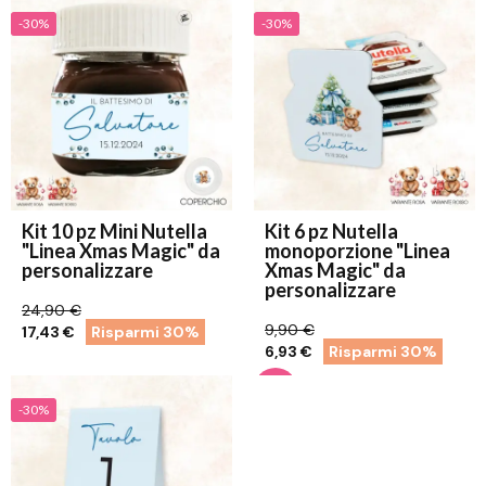
-30%
-30%
Kit 10 pz Mini Nutella
Kit 6 pz Nutella
"Linea Xmas Magic" da
monoporzione "Linea
personalizzare
Xmas Magic" da
personalizzare
24,90 €
9,90 €
17,43 €
Risparmi 30%
6,93 €
Risparmi 30%
-30%