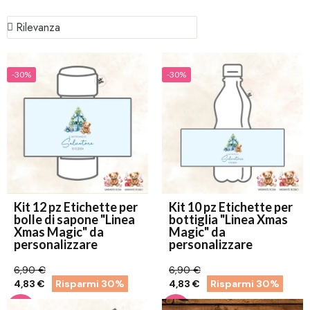
-30%
-30%
Kit 12 pz Etichette per
Kit 10 pz Etichette per
bolle di sapone "Linea
bottiglia "Linea Xmas
Xmas Magic" da
Magic" da
personalizzare
personalizzare
6,90 €
6,90 €
4,83 €
Risparmi 30%
4,83 €
Risparmi 30%