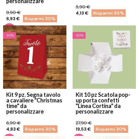
personalizzare
5,90 €
9,90 €
4,13 €
Risparmi 30%
6,93 €
Risparmi 30%
-30%
-30%
Kit 9 pz. Segna tavolo
Kit 10 pz Scatola pop-
a cavaliere "Christmas
up porta confetti
time" da
"Linea Cortina" da
personalizzare
personalizzare
6,90 €
27,90 €
4,83 €
Risparmi 30%
19,53 €
Risparmi 30%