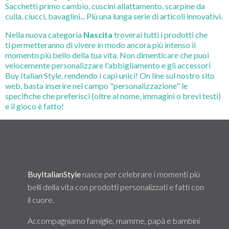
Sacchetti primo cambio, cuscini allattamento, scarpine da
culla, ciucci, bavaglini... Più una lunga serie di articoli innovativi.
Nella nuova categoria
Nascita
troverai tutti i prodotti che
ti permetteranno di vivere in modo ancora più intenso il
momento più bello della tua vita. Non dimenticare che puoi
velocemente personalizzare l'abbigliamento e gli accessori
Buy Italian Style, rendendo i capi unici! On line sul nostro sito
web, basta inserire nel campo "personalizzazione" le
specifiche che preferisci (oltre al nome, immagini o brevi testi)
e il gioco è fatto!
Non perdere tempo: divertiti con
BIS
!
BuyItalianStyle
nasce per celebrare i momenti più
belli della vita con prodotti personalizzati e fatti con
il cuore.
Accompagniamo famiglie, mamme, papà e bambini