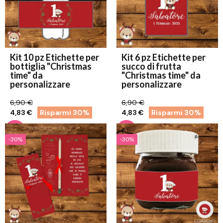
Kit 10 pz Etichette per
Kit 6 pz Etichette per
bottiglia "Christmas
succo di frutta
time" da
"Christmas time" da
personalizzare
personalizzare
6,90 €
6,90 €
4,83 €
Risparmi 30%
4,83 €
Risparmi 30%
-30%
-30%