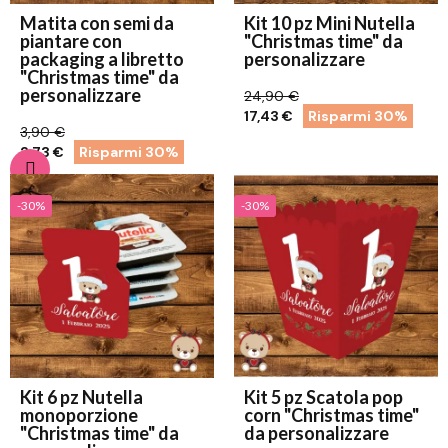
Matita con semi da
Kit 10 pz Mini Nutella
piantare con
"Christmas time" da
packaging a libretto
personalizzare
"Christmas time" da
personalizzare
24,90 €
17,43 €
Risparmi 30%
3,90 €
2,73 €
Risparmi 30%
-30%
-30%
Kit 6 pz Nutella
Kit 5 pz Scatola pop
monoporzione
corn "Christmas time"
"Christmas time" da
da personalizzare