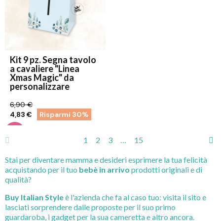
Kit 9 pz. Segna tavolo
a cavaliere "Linea
Xmas Magic" da
personalizzare
6,90 €
4,83 €
Risparmi 30%
1
2
3
…
15
Stai per diventare mamma e desideri esprimere la tua felicità
acquistando per il tuo
bebè in arrivo
prodotti originali e di
qualità?
Buy Italian Style
è l'azienda che fa al caso tuo: visita il sito e
lasciati sorprendere dalle proposte per il suo primo
guardaroba, i gadget per la sua cameretta e altro ancora.