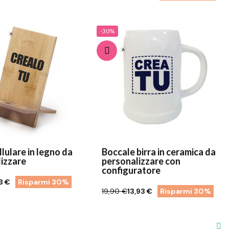
-30%
llulare in legno da
Boccale birra in ceramica da
izzare
personalizzare con
configuratore
3 €
Risparmi 30%
19,90 €
13,93 €
Risparmi 30%