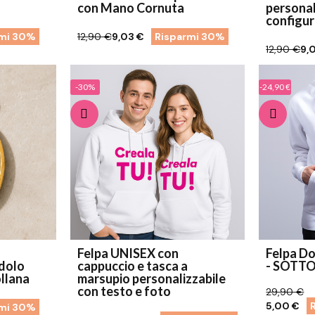
con Mano Cornuta
personal
configu
rmi 30%
12,90 €
9,03 €
Risparmi 30%
12,90 €
9,
-30%
-24,90 €
Felpa UNISEX con
Felpa D
cappuccio e tasca a
- SOTT
llana
marsupio personalizzabile
con testo e foto
29,90 €
5,00 €
rmi 30%