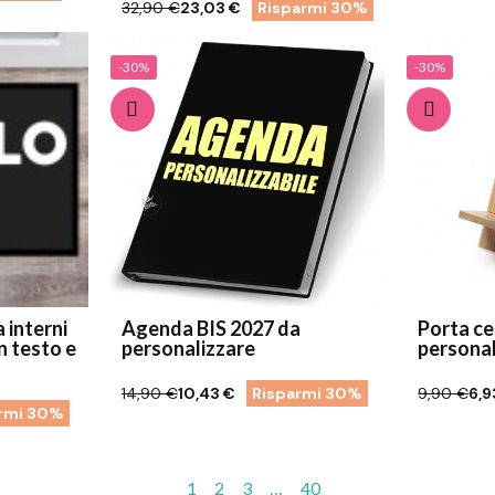
32,90 €
23,03 €
Risparmi 30%
-30%
-30%
 interni
Agenda BIS 2027 da
Porta ce
n testo e
personalizzare
personal
14,90 €
10,43 €
Risparmi 30%
9,90 €
6,9
rmi 30%
1
2
3
…
40