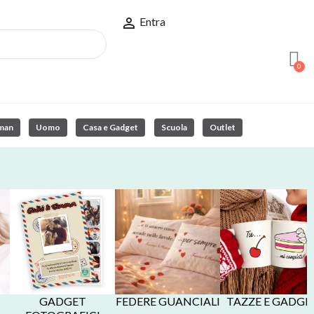

Entra
man
Uomo
Casa e Gadget
Scuola
Outlet
GADGET
FEDERE GUANCIALI
TAZZE E GADGE