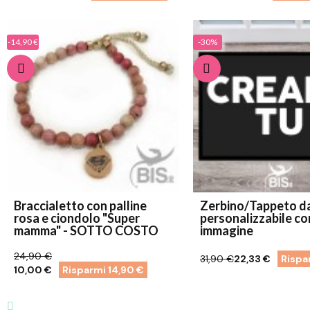
-14,90 €
-30%
Braccialetto con palline
Zerbino/Tappeto da
rosa e ciondolo "Super
personalizzabile co
mamma" - SOTTO COSTO
immagine
24,90 €
31,90 €
22,33 €
Rispa
10,00 €
Risparmi 14,90 €