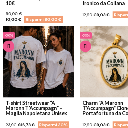
10€
Ironico da Collana
90,00 €
12,90 €
9,03 €
Rispa
10,00 €
Risparmi 80,00 €
-30%
-30%
T-shirt Streetwear “A
Charm "A Maronn
Maronn T’Accumpagn” –
T'Accumpagn" Ciondolo
Maglia Napoletana Unisex
Portafortuna da Co
23,90 €
16,73 €
Risparmi 30%
12,90 €
9,03 €
Rispa