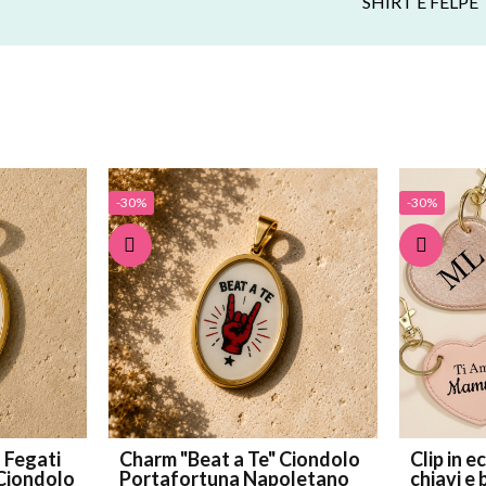
SHIRT E FELPE
-30%
-30%
 Fegati
Charm "Beat a Te" Ciondolo
Clip in e
Portafortuna Napoletano
chiavi e