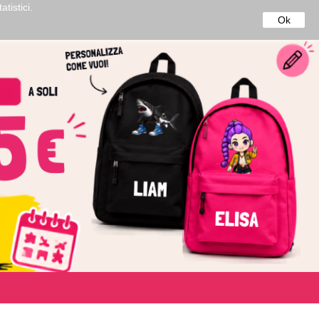
tistici.
50€*
Ok