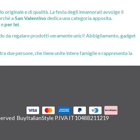
originale e di qualità. La festa degli innamorati avvolge il
erché a
San Valentino
dedica una categoria apposita.
e
per lei
.
odo da regalare prodotti veramente unici! Abbigliamento, gadget
ra due persone, che tiene unite intere famiglie e rappresenta la
eserved BuyItalianStyle P.IVA IT10488211219