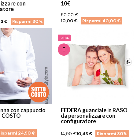
izzare con
10€
ratore
50,00 €
10,00 €
Risparmi 40,00 €
03 €
Risparmi 30%
-30%
onna con cappuccio
FEDERA guanciale in RASO
O COSTO
da personalizzare con
configuratore
Risparmi 24,90 €
14,90 €
10,43 €
Risparmi 30%