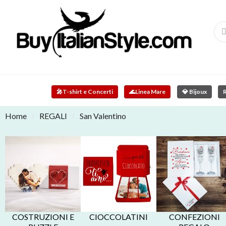
🎤
T-shirt e Concerti
🌊
Linea Mare
💎 Bijoux
R
Home
REGALI
San Valentino
COSTRUZIONI E
CIOCCOLATINI
CONFEZIONI