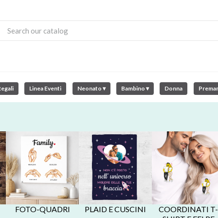
egali
Linea Eventi
Neonato ▾
Bambino ▾
Donna
Prema
FOTO-QUADRI
PLAID E CUSCINI
COORDINATI T-