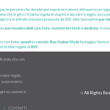
per le persone che desiderano esprimere amore attraverso un regalo 
ene che in giro c'è tanta voglia di stupire e lasciare il segno, ecco p
egli tra le infinite soluzioni proposte da BIS: idee innovative
per lui
no
personalizzabili con foto, nomi brevi testi e dediche
. In m
re con
foto-quadri
e
cuscini
,
Buy Italian Style
festeggia l'amore t
ire le idee regalo di
BIS
!
i della vita con
 idee regalo
 e sorprendere.
ogni occasione in
All Rights R
CONTATTI