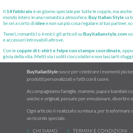
Il
14 febbraio
è un giorno speciale per tutte le coppie, ma anche 
mondo intero in una romantica atmosfera:
Buy Italian Style
sa b
Se sei a corto di
idee
e non sai più cosa regalare al tuo partner, sc
Teneri, romantici o ironici: gli articoli su
Buyitalianstyle.com
so
e accessori introvabili altrove.
Con le
coppie di t-shirt e felpe con stampe coordinate,
oppu
gioia della vita. Metti via i soliti cioccolatini e non lasciarti sfugg
BuyItalianStyle
nasce per celebrare i momenti più bell
prodotti personalizzati e fatti con il cuore.
Accompagniamo famiglie, mamme, papà e bambini con
uniche e originali, pensate per emozionare, divertire
Ogni articolo è realizzato su misura, per trasformare 
un ricordo speciale.
CHI SIAMO
TERMINI E CONDIZIONI