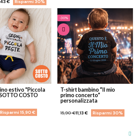
,43 €
Risparmi 30%
-30%
no estivo "Piccola
T-shirt bambino “Il mio
- SOTTO COSTO
primo concerto”
personalizzata
Risparmi 15,90 €
15,90 €
11,13 €
Risparmi 30%