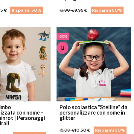
95 €
Risparmi 50%
19,90 €
9,95 €
Risparmi 50%
-30%
bimbo
Polo scolastica "Stelline" da
izzata con nome –
personalizzare con nome in
ainrot | Personaggi
glitter
rali
15,00 €
10,50 €
Risparmi 30%