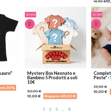
14,90 €
10
-40,00 €
-15,90 €
sauro"
Mystery Box Neonato e
Completi
Bambino 5 Prodotti a soli
Peste" 
10€
25,90 €
armi 30%
50,00 €
10,00 €
10,00 €
Risparmi 40,00 €
1
2
3
…
8