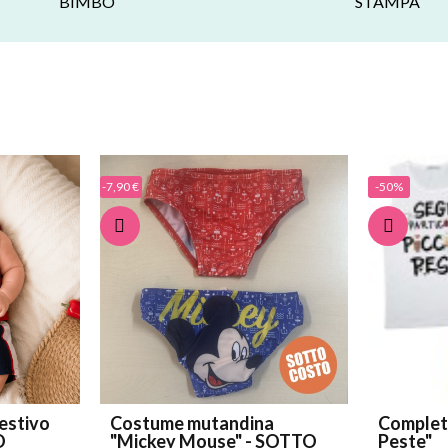
BIMBO
STAMPA
-7,90 €
-50%
estivo
Costume mutandina
Completi
O
"Mickey Mouse" - SOTTO
Peste"