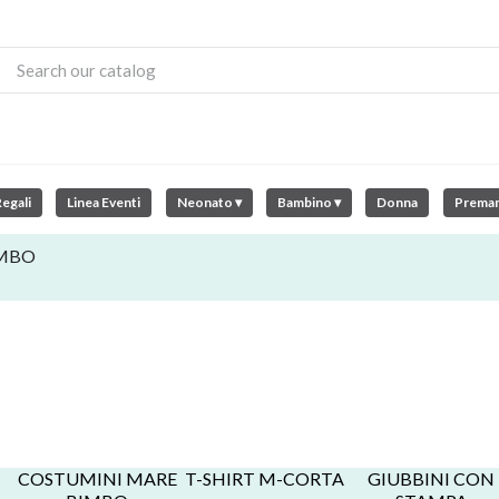
egali
Linea Eventi
Neonato ▾
Bambino ▾
Donna
Prema
IMBO
COSTUMINI MARE
T-SHIRT M-CORTA
GIUBBINI CON