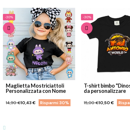
-30%
-30%
Maglietta Mostriciattoli
T-shirt bimbo "Dino
Personalizzata con Nome
da personalizzare
14,90 €
10,43 €
Risparmi 30%
15,00 €
10,50 €
Risp