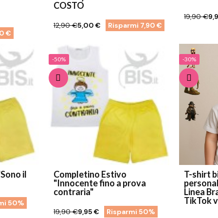
COSTO
19,90 €
9,
12,90 €
5,00 €
Risparmi 7,90 €
00 €
-50%
-30%
Sono il
Completino Estivo
T-shirt 
"Innocente fino a prova
personal
contraria"
Linea Br
TikTok vi
mi 50%
19,90 €
9,95 €
Risparmi 50%