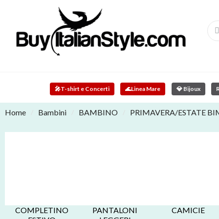
🎤
T-shirt e Concerti
🌊
Linea Mare
💎 Bijoux
R
Home
Bambini
BAMBINO
PRIMAVERA/ESTATE B
COMPLETINO
PANTALONI
CAMICIE