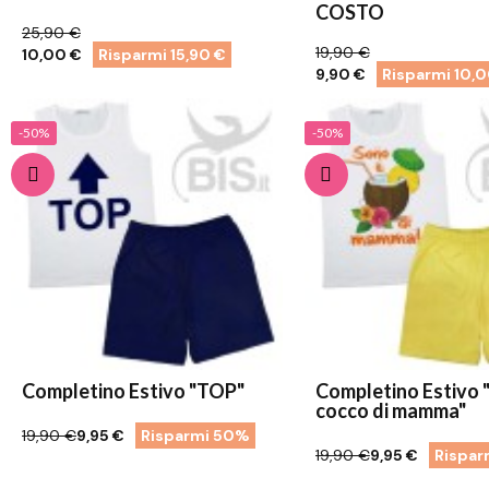
COSTO
25,90 €
19,90 €
10,00 €
Risparmi 15,90 €
9,90 €
Risparmi 10,
-50%
-50%
Completino Estivo "TOP"
Completino Estivo "
cocco di mamma"
19,90 €
9,95 €
Risparmi 50%
19,90 €
9,95 €
Rispar