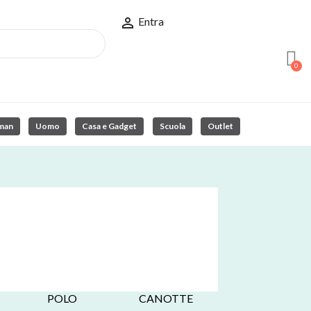

Entra
man
Uomo
Casa e Gadget
Scuola
Outlet
POLO
CANOTTE