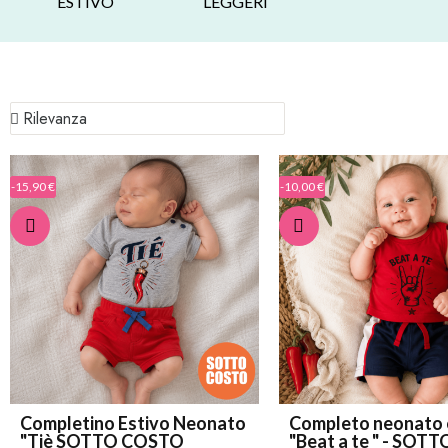
ESTIVO
LEGGERI
-15,90 €
-10,00 €
Completino Estivo Neonato
Completo neonato 
"Tiè SOTTO COSTO
"Beat a te " - SOTT