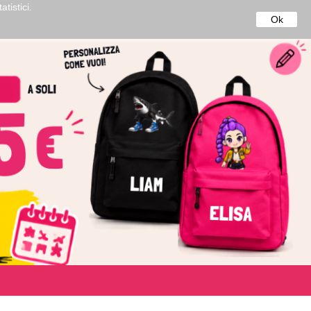
tistici.
50€*
Ok