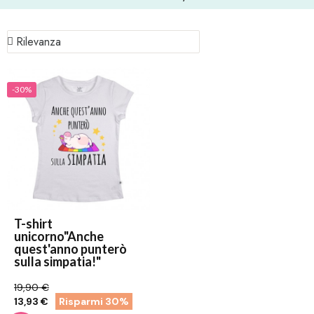
-30%
T-shirt
unicorno"Anche
quest'anno punterò
sulla simpatia!"
19,90 €
13,93 €
Risparmi 30%