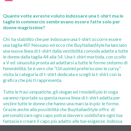
Quante volte avreste voluto indossare una t-shirt ma le
taglie in commercio sembravano essere fatte solo per
donne magrissime?
Chi ha stabilito che per indossare una t-shirt occorre essere
una taglia 40? Nessuno ed ecco che BuyItalianStyle ha lanciato
una nuova linea di t-shirt dalla vestibilità comoda adatte a tutte
le donne dalla taglia 44 alla 54. Una t-shirt morbida, con scollo
a V ed sinuosità pronta ad adattarsi a tutte le forme sintomo di
femminilità. Se è vero che “Gli uomini preferiscono le curvy”
visita la categoria di t-shirt dedicata e scegli la t-shirt con la
grafica che più ti rappresenta.
Tutte le frasi simpatiche, gli slogan ed i modelli più in voga
saranno riportate su questa nuova linea di t-shirt adatta per
vestire tutte le donne che hanno una marcia in più: le forme.
Grazie anche alla possibilità che BuyItalianStyle offre di
personalizzare ogni capo potrai davvero soddisfare ogni tua
fantasia e creare il capo più adatto alle tue esigenze. Indossa
una t-shirt, la tua e non farti più il problema della taglia, BIS ha