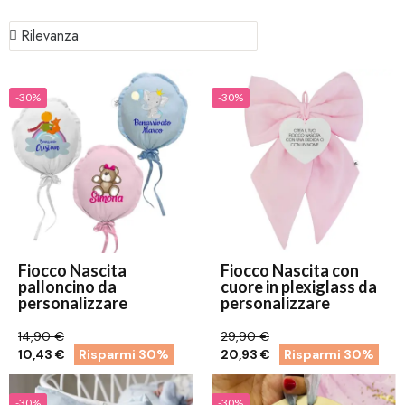
-30%
-30%
Fiocco Nascita
Fiocco Nascita con
palloncino da
cuore in plexiglass da
personalizzare
personalizzare
14,90 €
29,90 €
10,43 €
Risparmi 30%
20,93 €
Risparmi 30%
-30%
-30%