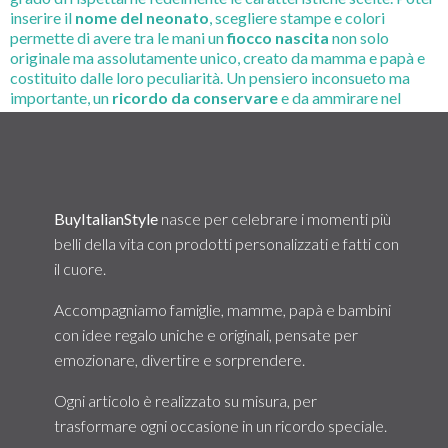
inserire il
nome del neonato
, scegliere stampe e colori
permette di avere tra le mani un
fiocco nascita
non solo
originale ma assolutamente unico, creato da mamma e papà e
costituito dalle loro peculiarità. Un pensiero inconsueto ma
importante, un
ricordo da conservare
e da ammirare nel
corso degli anni, perfetto per mantenere sempre vivo, l’evento
più importante di una famiglia!
BuyItalianStyle
nasce per celebrare i momenti più
belli della vita con prodotti personalizzati e fatti con
il cuore.
Accompagniamo famiglie, mamme, papà e bambini
con idee regalo uniche e originali, pensate per
emozionare, divertire e sorprendere.
Ogni articolo è realizzato su misura, per
trasformare ogni occasione in un ricordo speciale.