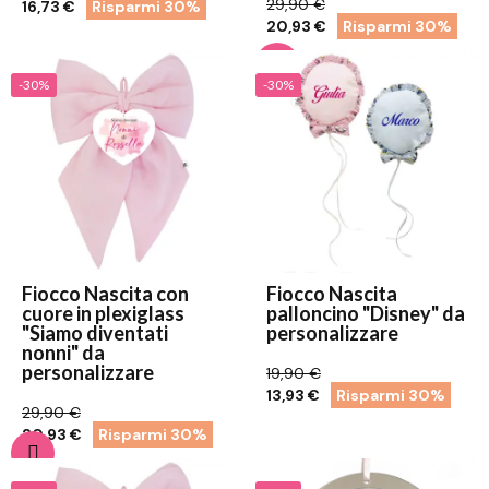
29,90 €
16,73 €
Risparmi 30%
20,93 €
Risparmi 30%
-30%
-30%
Fiocco Nascita con
Fiocco Nascita
cuore in plexiglass
palloncino "Disney" da
"Siamo diventati
personalizzare
nonni" da
personalizzare
19,90 €
13,93 €
Risparmi 30%
29,90 €
20,93 €
Risparmi 30%