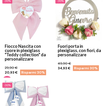
-30%
-30%
Fiocco Nascita con
Fuori porta in
cuore in plexiglass
plexiglass, con fiori, da
"Teddy collection" da
personalizzare
personalizzare
49,90 €
29,90 €
34,93 €
Risparmi 30%
20,93 €
Risparmi 30%
-30%