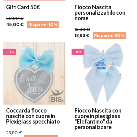
Gift Card 50€
Fiocco Nascita
personalizzabile con
nome
50,00 €
45,00 €
Risparmi 10%
19,90 €
13,93 €
Risparmi 30%
-30%
-30%
Coccarda fiocco
Fiocco Nascita con
nascita con cuore in
cuore in plexiglass
Plexiglass specchiato
"Elefantino" da
personalizzare
23,90 €