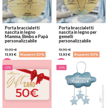
Porta braccialetti
Porta braccialetti
nascita in legno
nascita in legno per
Mamma, Bimbo e Papà
gemelli
personalizzabile
personalizzabile
19,90 €
19,90 €
13,93 €
Risparmi 30%
13,93 €
Risparmi 30%
-10%
-30%