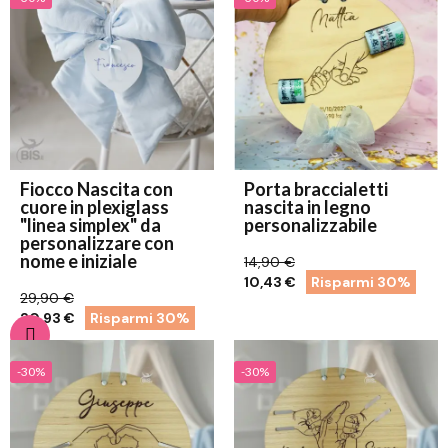
Fiocco Nascita con
Porta braccialetti
cuore in plexiglass
nascita in legno
"linea simplex" da
personalizzabile
personalizzare con
nome e iniziale
14,90 €
10,43 €
Risparmi 30%
29,90 €
20,93 €
Risparmi 30%
-30%
-30%