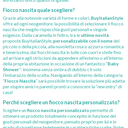
Fiocco nascita quale scegliere?
Grazie alla notevole varietà di forme e colori,
BuyItalianStyle
offre ad ogni neogenitore, la possibilità di selezionare il fiocco
nascita che meglio rispecchia gusti personali e singole
esigenze. Dalla caramella in feltro, tra le
ultime novità
proposte BuyItalianStyle,
personalizzabile con il nome
del
piccolo o della piccola, alla nuvoletta rosa o azzurra romantica
e tenerissima, dai fiocchi nascita in tulle con cuori e stelle fino
ad arrivare agli striscioni da appendere all’esterno o all’interno
della propria abitazione in occasione di un fantastico “
Baby
Shower
”: insomma senza ombra di dubbio c’è solo
l’imbarazzo della scelta. Navigando all’interno della categoria
“
Fiocco Nascita
” sarà possibile trovare la soluzione più adatta
per stupire amici e parenti pronti a conoscere la “
new entry
” di
casa!
Perché scegliere un fiocco nascita personalizzato?
Scegliere un
fiocco nascita personalizzato
permette di
ottenere un prodotto totalmente concepito in funzione dei
gusti personali del neogenitore, pensato proprio per lui e in
grado di rispettarne fedelmente le caratteristiche scelte. Poter