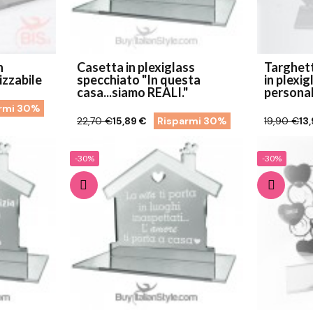
n
Casetta in plexiglass
Targhett
izzabile
specchiato "In questa
in plexig
casa...siamo REALI."
personal
rmi 30%
22,70 €
15,89 €
Risparmi 30%
19,90 €
13
-30%
-30%