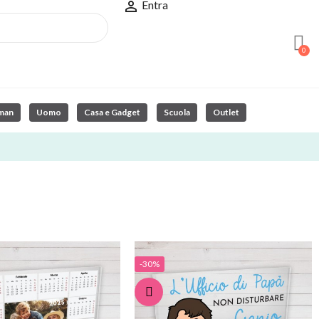

Entra
man
Uomo
Casa e Gadget
Scuola
Outlet
-30%