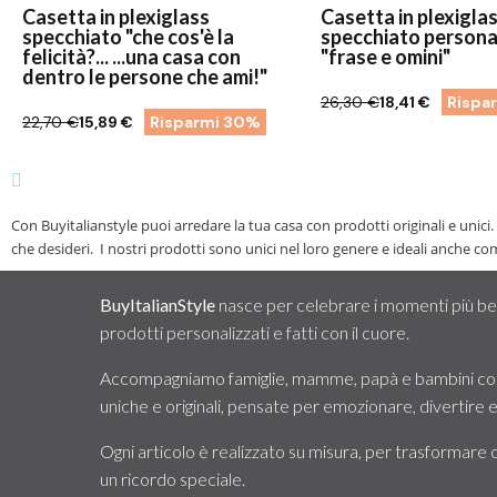
Casetta in plexiglass
Casetta in plexigla
specchiato "che cos'è la
specchiato personal
felicità?... ...una casa con
"frase e omini"
dentro le persone che ami!"
26,30 €
18,41 €
Rispa
22,70 €
15,89 €
Risparmi 30%
Con Buyitalianstyle puoi arredare la tua casa con prodotti originali e unici.
che desideri. I nostri prodotti sono unici nel loro genere e ideali anche come
BuyItalianStyle
nasce per celebrare i momenti più bell
prodotti personalizzati e fatti con il cuore.
Accompagniamo famiglie, mamme, papà e bambini con
uniche e originali, pensate per emozionare, divertire
Ogni articolo è realizzato su misura, per trasformare 
un ricordo speciale.