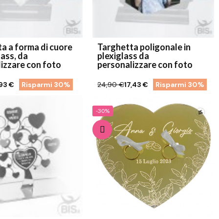
a a forma di cuore
Targhetta poligonale in
lass, da
plexiglass da
izzare con foto
personalizzare con foto
,93 €
Risparmi 30%
24,90 €
17,43 €
Risparmi 30%
-30%