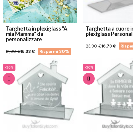
Targhetta in plexiglass "A
Targhetta a cuore i
mia Mamma" da
plexiglass Personal
personalizzare
23,90 €
16,73 €
Rispa
21,90 €
15,33 €
Risparmi 30%
-30%
-30%