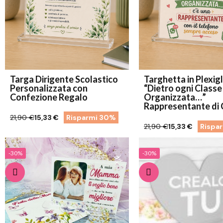
Targa Dirigente Scolastico
Targhetta in Plexig
Personalizzata con
“Dietro ogni Classe
Confezione Regalo
Organizzata…”
Rappresentante di 
21,90 €
15,33 €
Risparmi 30%
21,90 €
15,33 €
Rispa
-30%
-30%