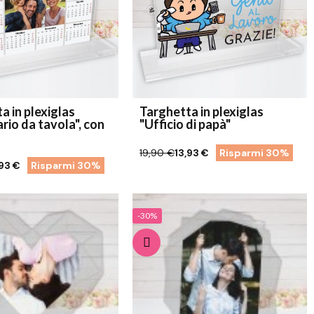
a in plexiglas
Targhetta in plexiglas
rio da tavola", con
"Ufficio di papà"
19,90 €
13,93 €
Risparmi 30%
,93 €
Risparmi 30%
-30%