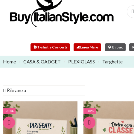
🎤
T-shirt e Concerti
🌊
Linea Mare
💎 Bijoux
R
Home
CASA & GADGET
PLEXIGLASS
Targhette
-30%
-30%