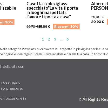
ss
Casetta in plexiglass
Albero d
izzabile
specchiato"La vita ti porta
PERSON
in luoghi inaspettati,
l'amore ti porta a casa"
29,90 €
20,93 €
rmi 30%
22,70 €
15,89 €
Risparmi 30%
1
2
3
…
6
 Nella categoria Plexiglass puoi trovare le Targhette in plexiglass per la tua c
 originale idea regalo. Scegli Buyitalianstyle e dai alla tua casa un tocco di or
i della vita con
 idee regalo
 e sorprendere.
ogni occasione in
All Rights R