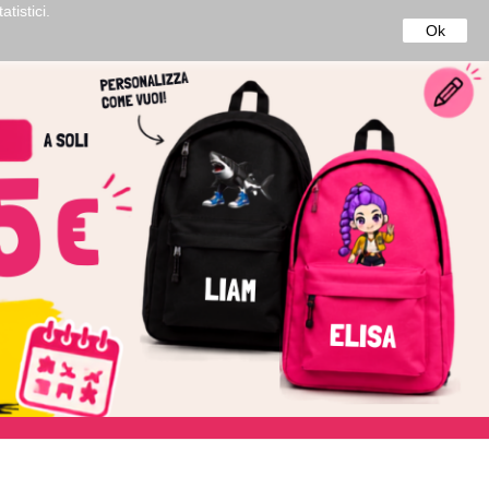
tistici.
50€*
Ok