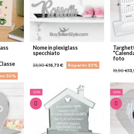
lass
Nome in plexiglass
Targhett
specchiato
"Calenda
foto
Classe
23,90 €
16,73 €
Risparmi 30%
19,90 €
13
rmi 30%
-30%
-30%