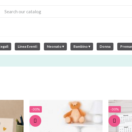
egali
Linea Eventi
Neonato ▾
Bambino ▾
Donna
Prema
-30%
-30%