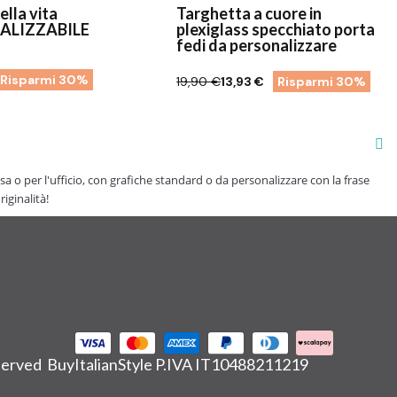
ella vita
Targhetta a cuore in
ALIZZABILE
plexiglass specchiato porta
fedi da personalizzare
Risparmi 30%
19,90 €
13,93 €
Risparmi 30%
asa o per l'ufficio, con grafiche standard o da personalizzare con la frase
iginalità!
eserved BuyItalianStyle P.IVA IT10488211219