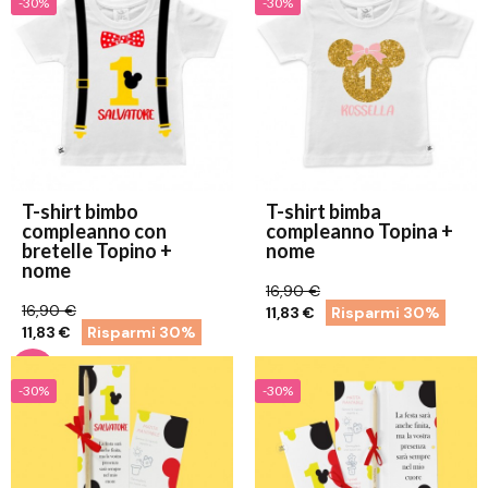
-30%
-30%
T-shirt bimbo
T-shirt bimba
compleanno con
compleanno Topina +
bretelle Topino +
nome
nome
16,90 €
16,90 €
11,83 €
Risparmi 30%
11,83 €
Risparmi 30%
-30%
-30%