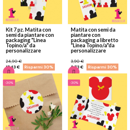
Kit 7 pz. Matita con
Matita con semi da
semi da piantare con
piantare con
packaging "Linea
packaging a libretto
Topino/a" da
"Linea Topino/a"da
personalizzare
personalizzare
24,90 €
3,90 €
17,43 €
Risparmi 30%
2,73 €
Risparmi 30%
-30%
-30%