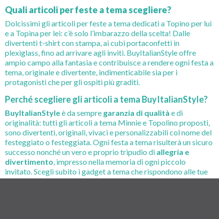
Quali articoli per feste a tema scegliere?
Dolcissimi gli articoli per feste a tema dedicati a Topino per lui
e a Topina per lei: c’è solo l’imbarazzo della scelta! Dalle
divertenti t-shirt con stampa, ai cubi portaconfetti in
plexiglass, fino ad arrivare agli inviti. BuyItalianStyle offre
ampio campo alla fantasia e contribuisce a rendere ogni festa a
tema, originale e divertente, indimenticabile sia per i
protagonisti che per gli ospiti più graditi.
Perché scegliere gli articoli a tema BuyItalianStyle?
BuyItalianStyle
è da sempre
garanzia di qualità
e di
originalità: tutti gli articoli a tema Minnie e Topolino proposti,
sono divertenti, originali, vivaci e personalizzabili col nome del
festeggiato o festeggiata. Ogni festa a tema risulterà un sicuro
successo nonché un vero e proprio tripudio di
allegria e
divertimento
, impresso nella memoria di ogni piccolo
invitato. Scegli subito i gadget a tema che rispondono alle tue
esigenze: siamo certi che all’interno dello shop, troverai tutto
quello che ti occorre per rendere ogni festa unica e speciale!