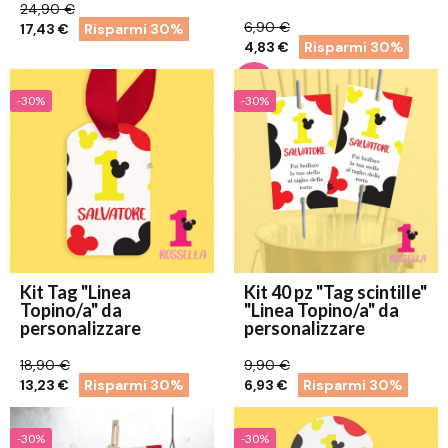
24,90 €
6,90 €
17,43 €
Risparmi 30%
4,83 €
Risparmi 30%
-30%
-30%
Kit Tag "Linea
Kit 40 pz "Tag scintille"
Topino/a" da
"Linea Topino/a" da
personalizzare
personalizzare
18,90 €
9,90 €
13,23 €
Risparmi 30%
6,93 €
Risparmi 30%
-30%
-30%