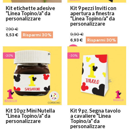
Kit etichette adesive
Kit 9 pezzi Inviti con
"Linea Topino/a" da
apertura a finestra
personalizzare
"Linea Topino/a" da
personalizzare
7,90 €
9,90 €
5,53 €
Risparmi 30%
6,93 €
Risparmi 30%
-30%
-30%
Kit 10 pz Mini Nutella
Kit 9 pz. Segna tavolo
"Linea Topino/a" da
a cavaliere "Linea
personalizzare
Topino/a" da
personalizzare