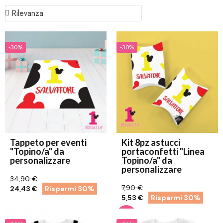
-30%
-30%
Tappeto per eventi
Kit 8pz astucci
"Topino/a" da
portaconfetti "Linea
personalizzare
Topino/a" da
personalizzare
34,90 €
7,90 €
24,43 €
Risparmi 30%
5,53 €
Risparmi 30%