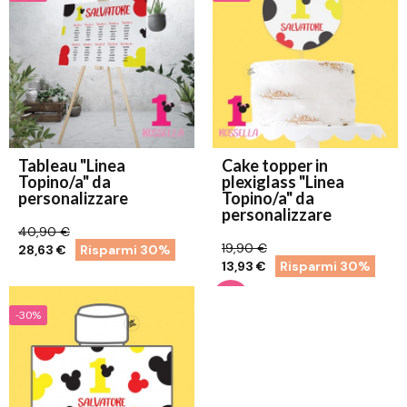
Tableau "Linea
Cake topper in
Topino/a" da
plexiglass "Linea
personalizzare
Topino/a" da
personalizzare
40,90 €
19,90 €
28,63 €
Risparmi 30%
13,93 €
Risparmi 30%
-30%