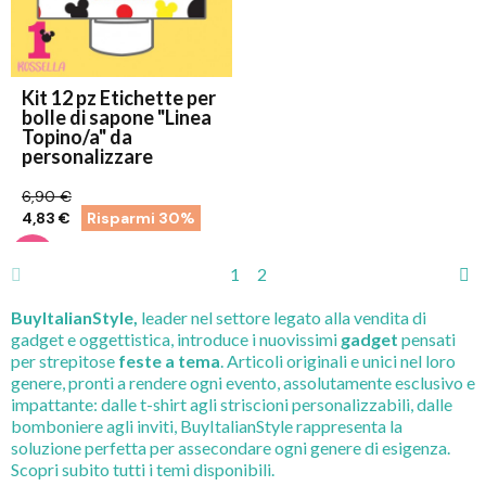
Kit 12 pz Etichette per
bolle di sapone "Linea
Topino/a" da
personalizzare
6,90 €
4,83 €
Risparmi 30%
1
2
BuyItalianStyle,
leader nel settore legato alla vendita di
gadget e oggettistica, introduce i nuovissimi
gadget
pensati
per strepitose
feste a tema
. Articoli originali e unici nel loro
genere, pronti a rendere ogni evento, assolutamente esclusivo e
impattante: dalle t-shirt agli striscioni personalizzabili, dalle
bomboniere agli inviti, BuyItalianStyle rappresenta la
soluzione perfetta per assecondare ogni genere di esigenza.
Scopri subito tutti i temi disponibili.