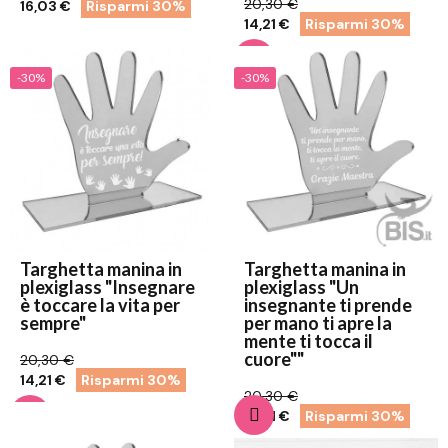
20,30 €
16,03 €
Risparmi 30%
14,21 €
Risparmi 30%
-30%
-30%
Targhetta manina in
Targhetta manina in
plexiglass "Insegnare
plexiglass "Un
è toccare la vita per
insegnante ti prende
sempre"
per mano ti apre la
mente ti tocca il
cuore""
20,30 €
14,21 €
Risparmi 30%
20,30 €
14,21 €
Risparmi 30%