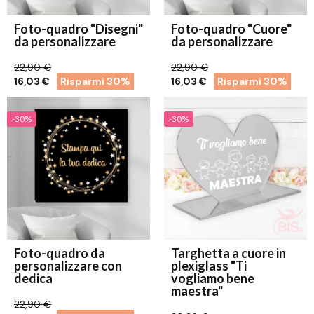
Foto-quadro "Disegni"
Foto-quadro "Cuore"
da personalizzare
da personalizzare
22,90 €
22,90 €
16,03 €
Risparmi 30%
16,03 €
Risparmi 30%
-30%
-30%
Foto-quadro da
Targhetta a cuore in
personalizzare con
plexiglass "Ti
dedica
vogliamo bene
maestra"
22,90 €