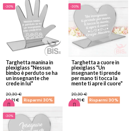
-30%
-30%
Targhetta manina in
Targhetta a cuore in
plexiglass "Nessun
plexiglass "Un
bimbo è perduto se ha
insegnante ti prende
un insegnante che
per mano ti tocca la
crede in lui"
mente ti apre il cuore"
20,30 €
20,30 €
14,21 €
Risparmi 30%
14,21 €
Risparmi 30%
-30%