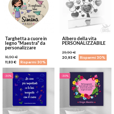
Targhetta a cuore in
Albero della vita
legno "Maestra" da
PERSONALIZZABILE
personalizzare
29,90 €
16,90 €
20,93 €
Risparmi 30%
11,83 €
Risparmi 30%
-30%
-30%