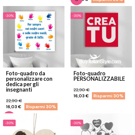
-30%
-30%
Foto-quadro da
Foto-quadro
personalizzare con
PERSONALIZZABILE
dedica per gli
insegnanti
22,90 €
16,03 €
Risparmi 30%
22,90 €
16,03 €
Risparmi 30%
-30%
-30%