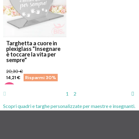
Targhetta a cuore in
plexiglass "Insegnare
è toccare la vita per
sempre"
20,30 €
14,21 €
Risparmi 30%
1
2
Scopri quadri e targhe personalizzate per maestre e insegnanti.
Idee regalo emozionali e originali, perfette come ricordo di fine
anno scolastico.