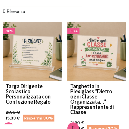
-30%
-30%
Targa Dirigente
Targhetta in
Scolastico
Plexiglass “Dietro
Personalizzata con
ogni Classe
Confezione Regalo
Organizzata…”
Rappresentante di
Classe
21,90 €
15,33 €
Risparmi 30%
21,90 €
15,33 €
Risparmi 30%