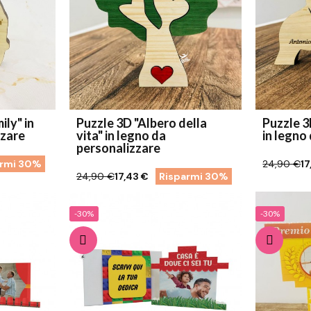
ily" in
Puzzle 3D "Albero della
Puzzle 3
zzare
vita" in legno da
in legno
personalizzare
armi 30%
24,90 €
17
24,90 €
17,43 €
Risparmi 30%
-30%
-30%