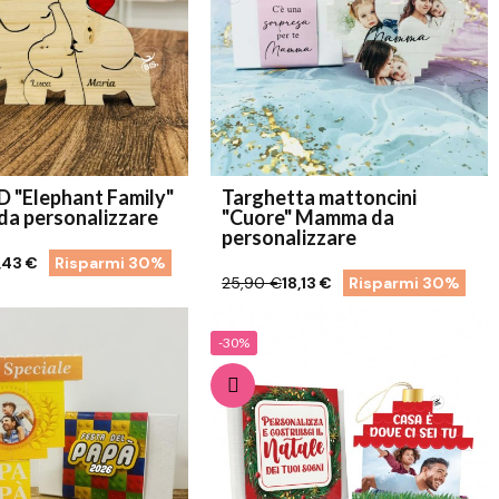
D "Elephant Family"
Targhetta mattoncini
 da personalizzare
"Cuore" Mamma da
personalizzare
,43 €
Risparmi 30%
25,90 €
18,13 €
Risparmi 30%
-30%