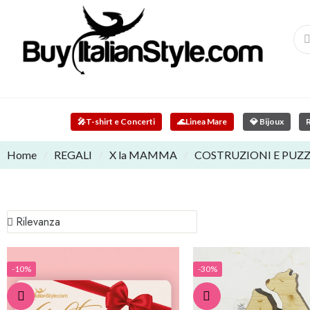
🎤
T-shirt e Concerti
🌊
Linea Mare
💎 Bijoux
R
Home
REGALI
X la MAMMA
COSTRUZIONI E PUZZ
-10%
-30%