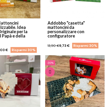
attoncini
Addobbo "casetta"
izzabile. Idea
mattoncini da
riginale per la
personalizzare con
l Papà e della
configuratore
13,90 €
9,73 €
Risparmi 30%
,03 €
Risparmi 30%
-30%