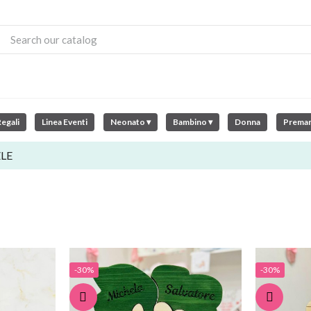
egali
Linea Eventi
Neonato ▾
Bambino ▾
Donna
Prema
LE
-30%
-30%