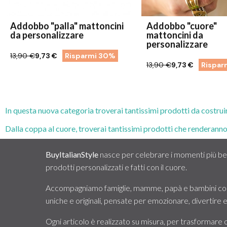
Addobbo "palla" mattoncini
Addobbo "cuore"
da personalizzare
mattoncini da
personalizzare
13,90 €
9,73 €
Risparmi 30%
13,90 €
9,73 €
Rispar
In questa nuova categoria troverai tantissimi prodotti da costru
Dalla coppa al cuore, troverai tantissimi prodotti che renderanno
BuyItalianStyle
nasce per celebrare i momenti più bell
prodotti personalizzati e fatti con il cuore.
Accompagniamo famiglie, mamme, papà e bambini con
uniche e originali, pensate per emozionare, divertire
Ogni articolo è realizzato su misura, per trasformare 