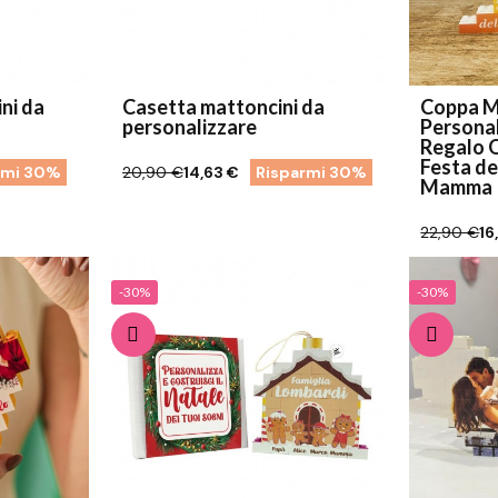
ni da
Casetta mattoncini da
Coppa M
personalizzare
Personal
Regalo O
Festa de
rmi 30%
20,90 €
14,63 €
Risparmi 30%
Mamma
22,90 €
16
-30%
-30%