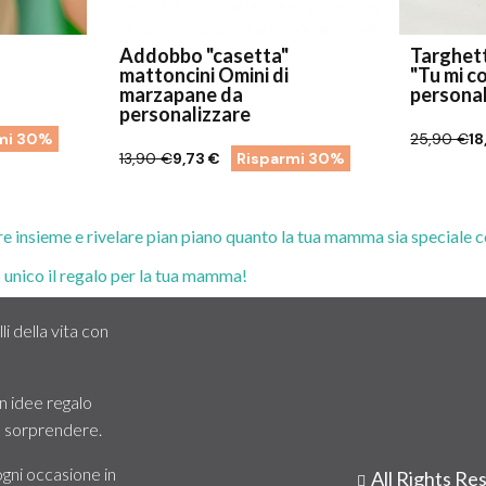
Addobbo "casetta"
Targhet
mattoncini Omini di
"Tu mi c
marzapane da
personal
personalizzare
mi 30%
25,90 €
18
13,90 €
9,73 €
Risparmi 30%
ire insieme e rivelare pian piano quanto la tua mamma sia speciale
 unico il regalo per la tua mamma!
i della vita con
 idee regalo
 e sorprendere.
ogni occasione in
All Rights R