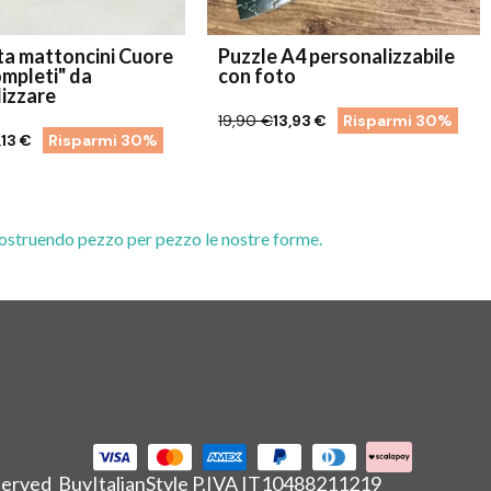
ta mattoncini Cuore
Puzzle A4 personalizzabile
ompleti" da
con foto
izzare
19,90 €
13,93 €
Risparmi 30%
,13 €
Risparmi 30%
 costruendo pezzo per pezzo le nostre forme.
eserved BuyItalianStyle P.IVA IT10488211219