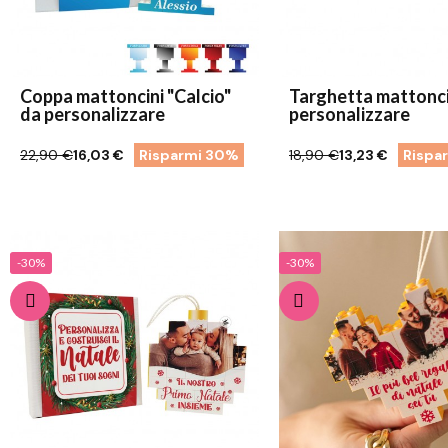
Coppa mattoncini "Calcio"
Targhetta mattonci
da personalizzare
personalizzare
22,90 €
16,03 €
Risparmi 30%
18,90 €
13,23 €
Rispa
-30%
-30%