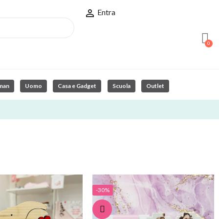

Entra
man
Uomo
Casa e Gadget
Scuola
Outlet
-30%