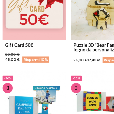
Gift Card 50€
Puzzle 3D "Bear Fam
legno da personali
50,00 €
45,00 €
Risparmi 10%
24,90 €
17,43 €
Risp
-30%
-30%