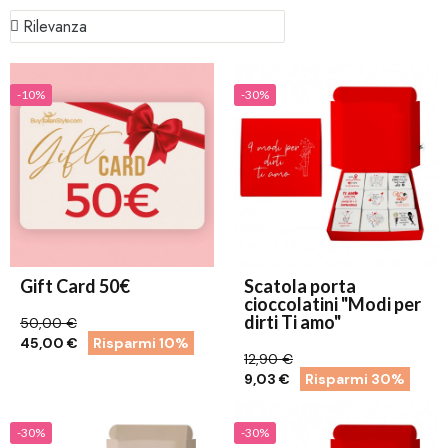
-10%
-30%
Gift Card 50€
Scatola porta
cioccolatini "Modi per
dirti Ti amo"
50,00 €
45,00 €
Risparmi 10%
12,90 €
9,03 €
Risparmi 30%
-30%
-30%