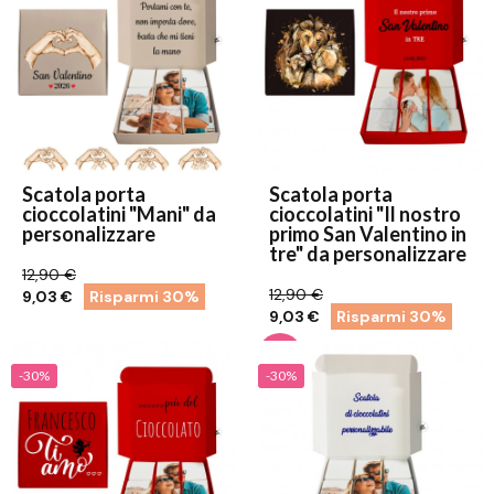
Scatola porta
Scatola porta
cioccolatini "Mani" da
cioccolatini "Il nostro
personalizzare
primo San Valentino in
tre" da personalizzare
12,90 €
12,90 €
9,03 €
Risparmi 30%
9,03 €
Risparmi 30%
-30%
-30%