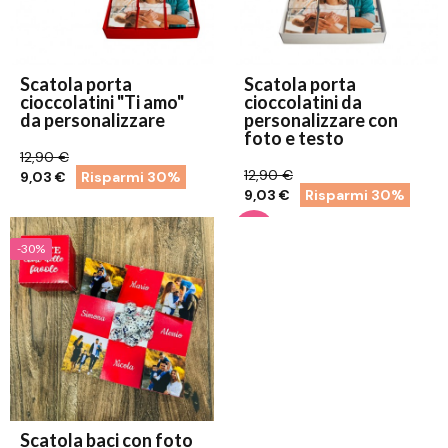
Scatola porta
Scatola porta
cioccolatini "Ti amo"
cioccolatini da
da personalizzare
personalizzare con
foto e testo
12,90 €
12,90 €
9,03 €
Risparmi 30%
9,03 €
Risparmi 30%
-30%
Scatola baci con foto