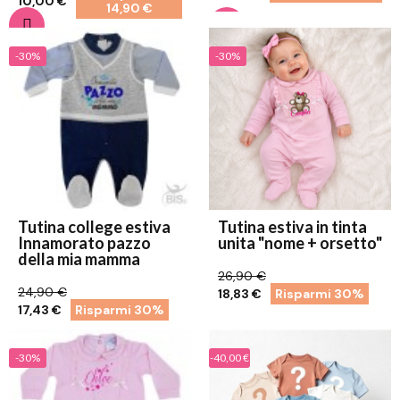
10,00 €
14,90 €
-30%
-30%
Tutina college estiva
Tutina estiva in tinta
Innamorato pazzo
unita "nome + orsetto"
della mia mamma
26,90 €
24,90 €
18,83 €
Risparmi 30%
17,43 €
Risparmi 30%
-30%
-40,00 €