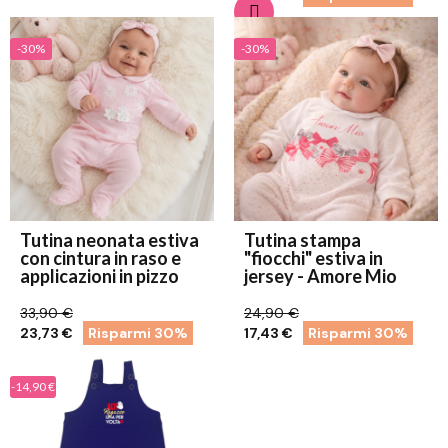
-30%
-30%
Tutina neonata estiva
Tutina stampa
con cintura in raso e
"fiocchi" estiva in
applicazioni in pizzo
jersey - Amore Mio
33,90 €
24,90 €
23,73 €
Risparmi 30%
17,43 €
Risparmi 30%
-14,90 €