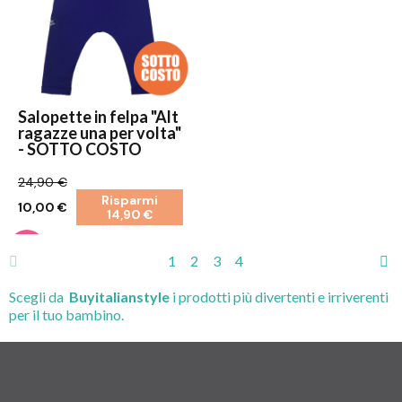
Salopette in felpa "Alt
ragazze una per volta"
- SOTTO COSTO
24,90 €
Risparmi
10,00 €
14,90 €
1
2
3
4
Scegli da
Buyitalianstyle
i prodotti più divertenti e irriverenti
per il tuo bambino.
Trovi le tutine in cotone, caldo cotone, ciniglia più simpatiche
per rendere il
look del tuo bambino originale e irresistibile.