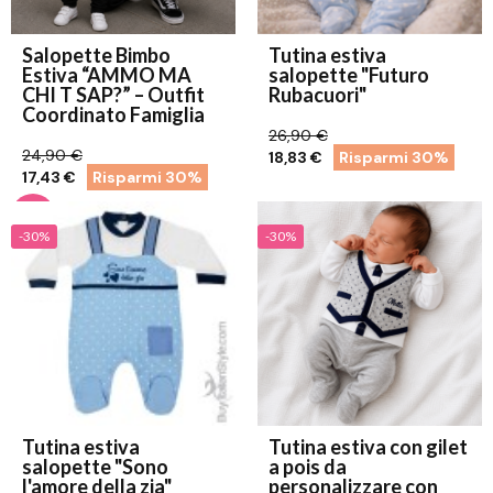
Salopette Bimbo
Tutina estiva
Estiva “AMMO MA
salopette "Futuro
CHI T SAP?” – Outfit
Rubacuori"
Coordinato Famiglia
26,90 €
24,90 €
18,83 €
Risparmi 30%
17,43 €
Risparmi 30%
-30%
-30%
Tutina estiva
Tutina estiva con gilet
salopette "Sono
a pois da
l'amore della zia"
personalizzare con