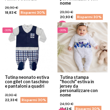
nome
26,90 €
29,90 €
18,83 €
Risparmi 30%
20,93 €
Risparmi 30%
-30%
-30%
Tutina neonato estiva
Tutina stampa
con gilet con taschino
"fiocchi" estiva in
e pantaloni a quadri
jersey da
personalizzare con
nome
31,90 €
22,33 €
Risparmi 30%
24,90 €
17,43 €
Risparmi 30%