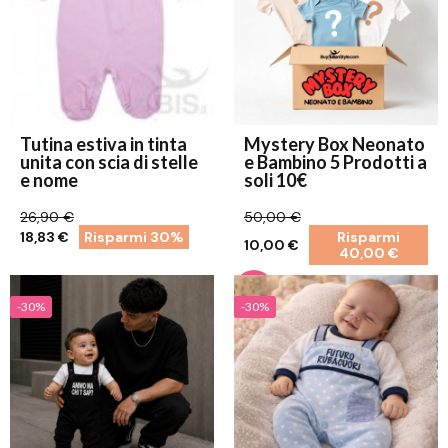
Tutina estiva in tinta
Mystery Box Neonato
unita con scia di stelle
e Bambino 5 Prodotti a
e nome
soli 10€
26,90 €
50,00 €
18,83 €
Risparmi 30%
Risparmi
10,00 €
40,00 €
-30%
-30%