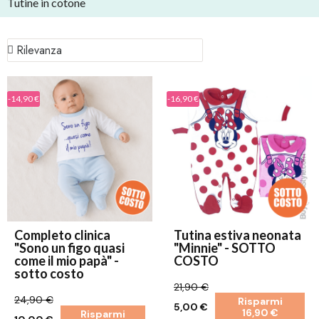
Tutine in cotone
-14,90 €
-16,90 €
Completo clinica
Tutina estiva neonata
"Sono un figo quasi
"Minnie" - SOTTO
come il mio papà" -
COSTO
sotto costo
21,90 €
24,90 €
Risparmi
5,00 €
16,90 €
Risparmi