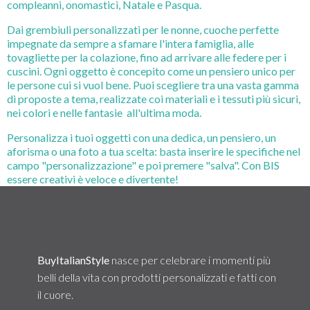
compleanni, onomastici, Natale e Pasqua.
Dai grembiuli personalizzati per le nonne, cuoche perfette
impegnate da sempre a sfamare l'intera famiglia, alle
tovagliette per la colazione, fino ad arrivare alle federe per i
cuscini. Ogni oggetto è concepito come un pensiero unico per
le persone cui si vuol bene. Puoi scegliere tra una vasta gamma
di proposte a tema, realizzate coi materiali e i tessuti più sicuri,
nei colori e nelle fantasie all'ultima moda.
Personalizza i tuoi oggetti con una dedica, un pensiero, un
aforisma o una foto a tua scelta: basta inserire le specifiche nel
campo "personalizzazione" e poi premere "salva". Con BIS
essere creativi è veloce e divertente!
Non esitare ad acquistare le nostre speciali idee regalo!
BuyItalianStyle
nasce per celebrare i momenti più
belli della vita con prodotti personalizzati e fatti con
il cuore.