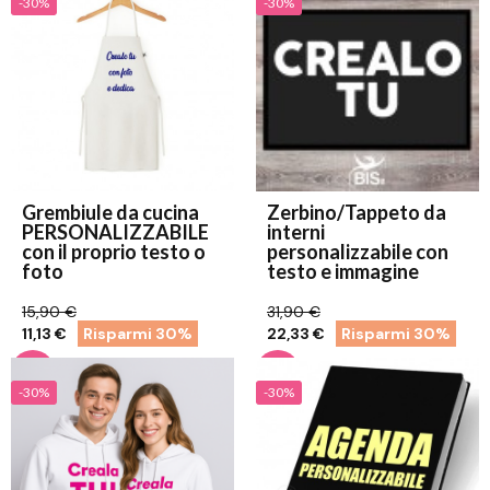
-30%
-30%
Grembiule da cucina
Zerbino/Tappeto da
PERSONALIZZABILE
interni
con il proprio testo o
personalizzabile con
foto
testo e immagine
15,90 €
31,90 €
11,13 €
Risparmi 30%
22,33 €
Risparmi 30%
-30%
-30%