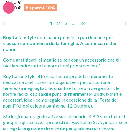
14,90 €
10,43 €
Risparmi 30%
1
2
3
…
34
Buyitalianstyle.com ha un pensiero particolare per
ciascun componente della famiglia. A cominciare dai
nonni!
Come gratificarli al meglio se non con un accessorio che gli
faccia sentire tutto l'amore che si prova per loro?
Buy Italian Style offre una linea di prodotti interamente
dedicata a quelli che si prodigano per i piccoli con una
tenerezza ineguagliabile, quanto e forse più dei genitori: le
nostre radici, capisaldi e punti di riferimento! Body, t-shirt e
accessori, ideali come regalo in occasione della “Festa dei
nonni” (che si celebra ogni anno il 2 Ottobre).
Ma le giornate significative sul calendario di BIS sono tante! I
gadget e gli accessori proposti da BuyItalian Style, infatti, sono
un regalo originale e divertente per qualsiasi ricorrenza: