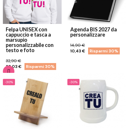
Felpa UNISEX con
Agenda BIS 2027 da
cappuccio e tasca a
personalizzare
marsupio
personalizzabile con
14,90 €
testo e foto
10,43 €
Risparmi 30%
32,90 €
23,03 €
Risparmi 30%
-30%
-30%