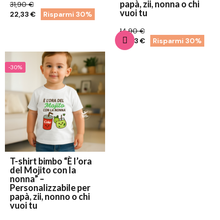
papà, zii, nonna o chi
31,90 €
vuoi tu
22,33 €
Risparmi 30%
14,90 €
10,43 €
Risparmi 30%
-30%
T-shirt bimbo “È l’ora
del Mojito con la
nonna” –
Personalizzabile per
papà, zii, nonno o chi
vuoi tu