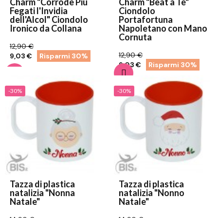
Charm "Corrode Più
Charm "Beat a Te"
Fegati l'Invidia
Ciondolo
dell'Alcol" Ciondolo
Portafortuna
Ironico da Collana
Napoletano con Mano
Cornuta
12,90 €
12,90 €
9,03 €
Risparmi 30%
9,03 €
Risparmi 30%
-30%
-30%
Tazza di plastica
Tazza di plastica
natalizia "Nonna
natalizia "Nonno
Natale"
Natale"