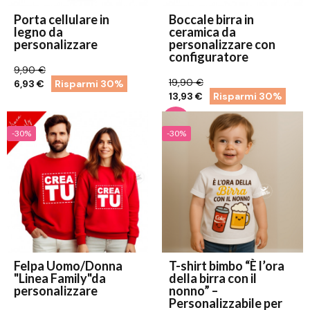
Porta cellulare in
Boccale birra in
legno da
ceramica da
personalizzare
personalizzare con
configuratore
9,90 €
19,90 €
6,93 €
Risparmi 30%
13,93 €
Risparmi 30%
-30%
-30%
Felpa Uomo/Donna
T-shirt bimbo “È l’ora
"Linea Family"da
della birra con il
personalizzare
nonno” –
Personalizzabile per