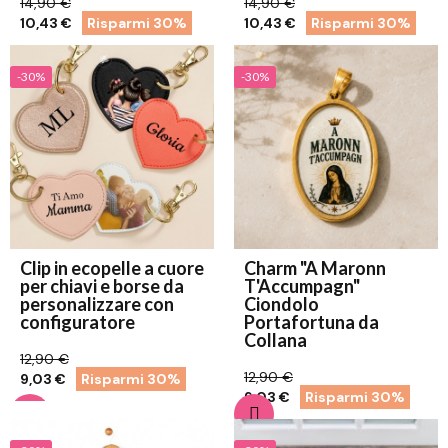
14,90 €
14,90 €
10,43 €
Risparmi 30%
10,43 €
Risparmi 30%
-30%
-30%
Clip in ecopelle a cuore
Charm "A Maronn
per chiavi e borse da
T'Accumpagn"
personalizzare con
Ciondolo
configuratore
Portafortuna da
Collana
12,90 €
12,90 €
9,03 €
Risparmi 30%
9,03 €
Risparmi 30%