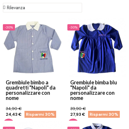
-30%
-30%
Grembiule bimbo a
Grembiule bimba blu
quadretti "Napoli" da
"Napoli" da
personalizzare con
personalizzare con
nome
nome
34,90 €
39,90 €
24,43 €
Risparmi 30%
27,93 €
Risparmi 30%