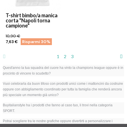
T-shirt bimbo/a manica
corta "Napoli torna
campione"
10,90 €
7,63 €
Risparmi 30%
1
2
3
Quest'anno la tua squadra del cuore ha vinto la champions league oppure è in
procinto di vincere lo scudetto?
Vuoi celebrarla da buon tifoso con prodotti unici come i mattoncini da costruire
oppure con abbigliamento coordinato per tutta la famiglia che renderà ancora
più speciale un momento già unico?
Buyitalianstyle ha i prodotti che fanno al caso tuo, li trovi nella categoria
SPORT.
Potrai scegliere tra le nostre grafiche oppure divertirti a personalizzare i
prodotti come preferisci.