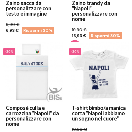
Zaino sacca da
Zaino trandy da
personalizzare con
"Napoli"
testo e immagine
personalizzare con
nome
9,90 €
19,90 €
6,93 €
Risparmi 30%
13,93 €
Risparmi 30%
-30%
-30%
Composè culla e
T-shirt bimbo/a manica
carrozzina "Napoli" da
corta "Napoli abbiamo
personalizzare con
un sogno nel cuore"
nome
10,90 €