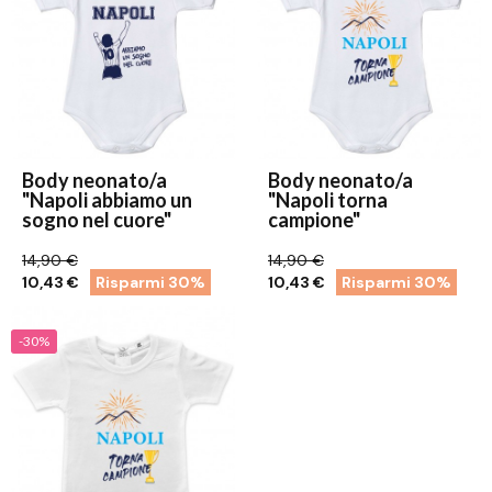
Body neonato/a
Body neonato/a
"Napoli abbiamo un
"Napoli torna
sogno nel cuore"
campione"
14,90 €
14,90 €
10,43 €
Risparmi 30%
10,43 €
Risparmi 30%
-30%