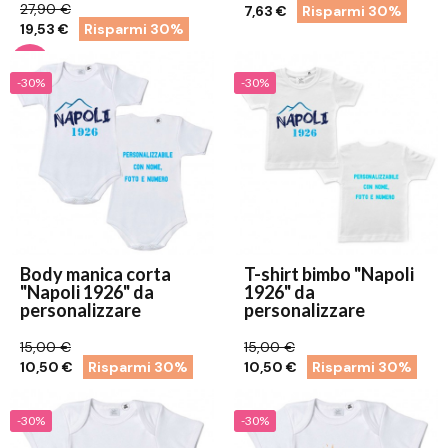
27,90 €
7,63 €
Risparmi 30%
19,53 €
Risparmi 30%
-30%
-30%
Body manica corta
T-shirt bimbo "Napoli
"Napoli 1926" da
1926" da
personalizzare
personalizzare
15,00 €
15,00 €
10,50 €
Risparmi 30%
10,50 €
Risparmi 30%
-30%
-30%