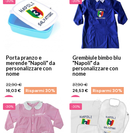
-30%
-30%
Porta pranzo e
Grembiule bimbo blu
merende "Napoli" da
"Napoli" da
personalizzare con
personalizzare con
nome
nome
22,90 €
37,90 €
16,03 €
Risparmi 30%
26,53 €
Risparmi 30%
-30%
-30%