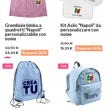
Grembiule bimba a
Kit Asilo "Napoli" da
quadretti "Napoli"
personalizzare con
personalizzabile con
nome
nome
21,90 €
34,90 €
15,33 €
Risparmi 30%
24,43 €
Risparmi 30%
-30%
-30%