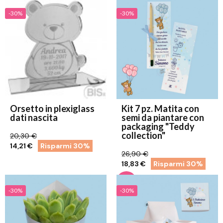
-30%
-30%
Orsetto in plexiglass
Kit 7 pz. Matita con
dati nascita
semi da piantare con
packaging "Teddy
collection"
20,30 €
14,21 €
Risparmi 30%
26,90 €
18,83 €
Risparmi 30%
-30%
-30%