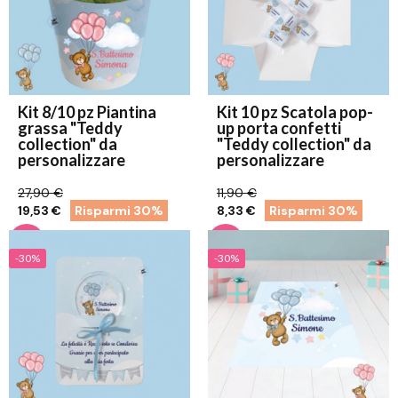
Kit 8/10 pz Piantina
Kit 10 pz Scatola pop-
grassa "Teddy
up porta confetti
collection" da
"Teddy collection" da
personalizzare
personalizzare
27,90 €
11,90 €
19,53 €
Risparmi 30%
8,33 €
Risparmi 30%
-30%
-30%