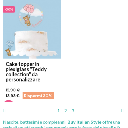
-30%
Cake topper in
plexiglass "Teddy
collection" da
personalizzare
19,90 €
13,93 €
Risparmi 30%
1
2
3
Nascite, battesimi e compleanni:
Buy Italian Style
offre una
serie di spunti creativi per organizzare le feste dei piccoli più