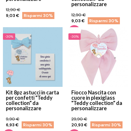
personalizzare
12,90 €
12,90 €
9,03 €
Risparmi 30%
9,03 €
Risparmi 30%
-30%
-30%
Kit 8pz astucci in carta
Fiocco Nascita con
per confetti "Teddy
cuore in plexiglass
collection" da
"Teddy collection" da
personalizzare
personalizzare
9,90 €
29,90 €
6,93 €
Risparmi 30%
20,93 €
Risparmi 30%