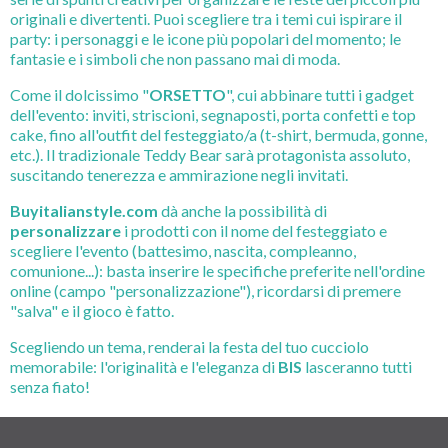
originali e divertenti. Puoi scegliere tra i temi cui ispirare il
party: i personaggi e le icone più popolari del momento; le
fantasie e i simboli che non passano mai di moda.
Come il dolcissimo "
ORSETTO
", cui abbinare tutti i gadget
dell'evento: inviti, striscioni, segnaposti, porta confetti e top
cake, fino all'outfit del festeggiato/a (t-shirt, bermuda, gonne,
etc.). Il tradizionale Teddy Bear sarà protagonista assoluto,
suscitando tenerezza e ammirazione negli invitati.
Buyitalianstyle.com
dà anche la possibilità di
personalizzare
i prodotti con il nome del festeggiato e
scegliere l'evento (battesimo, nascita, compleanno,
comunione...): basta inserire le specifiche preferite nell'ordine
online (campo "personalizzazione"), ricordarsi di premere
"salva" e il gioco è fatto.
Scegliendo un tema, renderai la festa del tuo cucciolo
memorabile: l'originalità e l'eleganza di
BIS
lasceranno tutti
senza fiato!
Ricorda che i gadget e gli accessori a tema sono efficaci anche
come
idea regalo
!