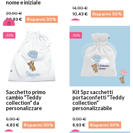
nome e iniziale
14,90 €
29,90 €
10,43 €
Risparmi 30%
20,93 €
Risparmi 30%
-30%
-30%
Sacchetto primo
Kit 5pz sacchetti
cambio "Teddy
portaconfetti "Teddy
collection" da
collection"
personalizzare
personalizzabile
6,90 €
9,90 €
4,83 €
Risparmi 30%
6,93 €
Risparmi 30%