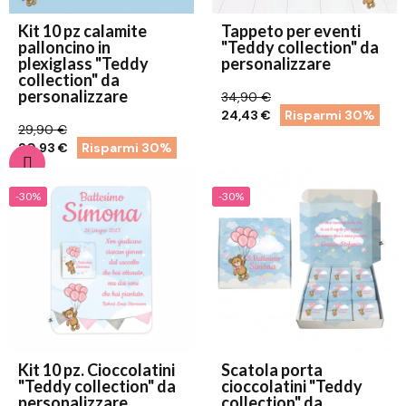
Kit 10 pz calamite
Tappeto per eventi
palloncino in
"Teddy collection" da
plexiglass "Teddy
personalizzare
collection" da
personalizzare
34,90 €
24,43 €
Risparmi 30%
29,90 €
20,93 €
Risparmi 30%
-30%
-30%
Kit 10 pz. Cioccolatini
Scatola porta
"Teddy collection" da
cioccolatini "Teddy
personalizzare
collection" da