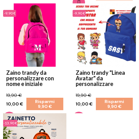
-9,90 €
-9,90 €
Zaino trandy da
Zaino trandy "Linea
personalizzare con
Avatar" da
nome e iniziale
personalizzare
19,90 €
19,90 €
Risparmi
Risparmi
10,00 €
10,00 €
9,90 €
9,90 €
-13,90 €