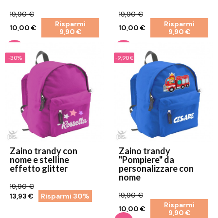
19,90 €
19,90 €
Risparmi
Risparmi
10,00 €
10,00 €
9,90 €
9,90 €
-30%
-9,90 €
Zaino trandy con
Zaino trandy
nome e stelline
"Pompiere" da
effetto glitter
personalizzare con
nome
19,90 €
19,90 €
13,93 €
Risparmi 30%
Risparmi
10,00 €
9,90 €