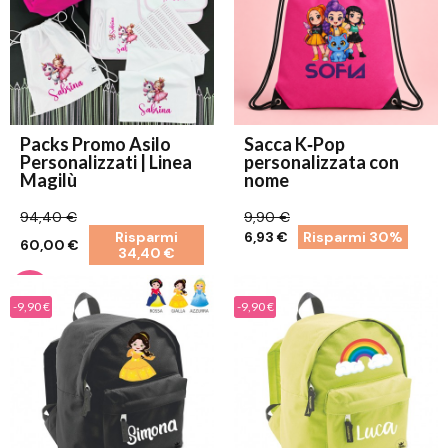
Packs Promo Asilo
Sacca K‑Pop
Personalizzati | Linea
personalizzata con
Magilù
nome
94,40 €
9,90 €
Risparmi
6,93 €
Risparmi 30%
60,00 €
34,40 €
-9,90 €
-9,90 €