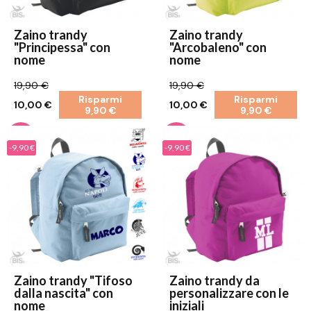
Zaino trandy
Zaino trandy
"Principessa" con
"Arcobaleno" con
nome
nome
19,90 €
19,90 €
Risparmi
Risparmi
10,00 €
10,00 €
9,90 €
9,90 €
-9,90 €
-9,90 €
Zaino trandy "Tifoso
Zaino trandy da
dalla nascita" con
personalizzare con le
nome
iniziali