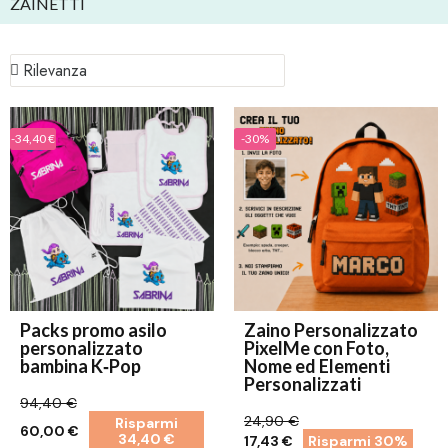
ZAINETTI
-34,40 €
-30%
Packs promo asilo
Zaino Personalizzato
personalizzato
PixelMe con Foto,
bambina K‑Pop
Nome ed Elementi
Personalizzati
94,40 €
24,90 €
Risparmi
60,00 €
34,40 €
17,43 €
Risparmi 30%