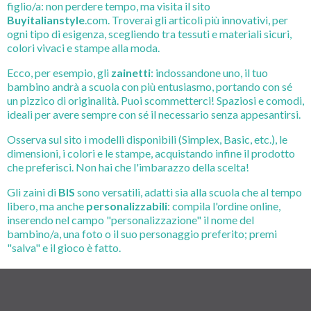
figlio/a: non perdere tempo, ma visita il sito
Buyitalianstyle
.com. Troverai gli articoli più innovativi, per
ogni tipo di esigenza, scegliendo tra tessuti e materiali sicuri,
colori vivaci e stampe alla moda.
Ecco, per esempio, gli
zainetti
: indossandone uno, il tuo
bambino andrà a scuola con più entusiasmo, portando con sé
un pizzico di originalità. Puoi scommetterci! Spaziosi e comodi,
ideali per avere sempre con sé il necessario senza appesantirsi.
Osserva sul sito i modelli disponibili (Simplex, Basic, etc.), le
dimensioni, i colori e le stampe, acquistando infine il prodotto
che preferisci. Non hai che l'imbarazzo della scelta!
Gli zaini di
BIS
sono versatili, adatti sia alla scuola che al tempo
libero, ma anche
personalizzabili
: compila l'ordine online,
inserendo nel campo "personalizzazione" il nome del
bambino/a, una foto o il suo personaggio preferito; premi
"salva" e il gioco è fatto.
Solo
Buy Italian Style
ti regala una scuola allegra e
confortevole!