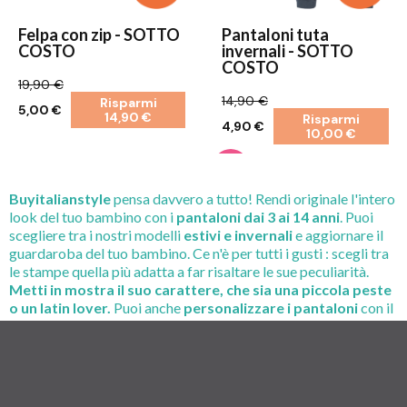
Felpa con zip - SOTTO
Pantaloni tuta
COSTO
invernali - SOTTO
COSTO
19,90 €
14,90 €
Risparmi
5,00 €
14,90 €
Risparmi
4,90 €
10,00 €
Buyitalianstyle
pensa davvero a tutto! Rendi originale l'intero
look del tuo bambino con i
pantaloni dai 3 ai 14 anni
. Puoi
scegliere tra i nostri modelli
estivi e invernali
e aggiornare il
guardaroba del tuo bambino. Ce n'è per tutti i gusti : scegli tra
le stampe quella più adatta a far risaltare le sue peculiarità.
Metti in mostra il suo carattere, che sia una piccola peste
o un latin lover.
Puoi anche
personalizzare i pantaloni
con il
suo nome o con la stampa che più ti piace e rendere davvero
unico il suo look!