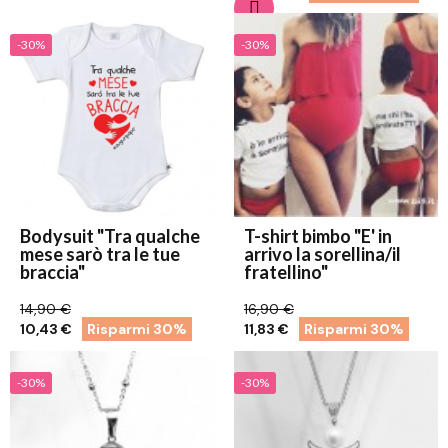
-30%
-30%
Bodysuit "Tra qualche
T-shirt bimbo "E' in
mese sarò tra le tue
arrivo la sorellina/il
braccia"
fratellino"
14,90 €
16,90 €
10,43 €
Risparmi 30%
11,83 €
Risparmi 30%
-30%
-30%