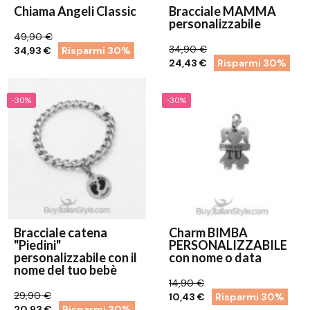
Chiama Angeli Classic
Bracciale MAMMA
personalizzabile
49,90 €
34,90 €
34,93 €
Risparmi 30%
24,43 €
Risparmi 30%
-30%
-30%
Bracciale catena
Charm BIMBA
"Piedini"
PERSONALIZZABILE
personalizzabile con il
con nome o data
nome del tuo bebè
14,90 €
29,90 €
10,43 €
Risparmi 30%
20,93 €
Risparmi 30%