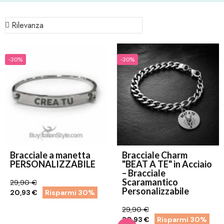
-30%
-30%
Bracciale a manetta
Bracciale Charm
PERSONALIZZABILE
"BEAT A TE" in Acciaio
– Bracciale
Scaramantico
29,90 €
Personalizzabile
20,93 €
Risparmi 30%
29,90 €
20,93 €
Risparmi 30%