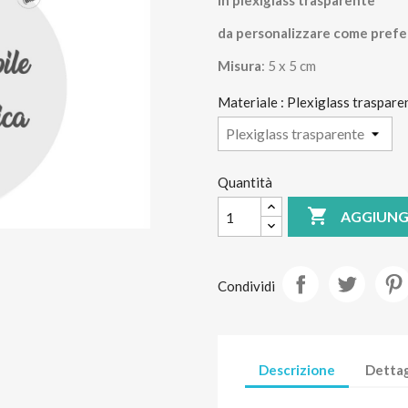
in plexiglass trasparente
da personalizzare come prefer
Misura
: 5 x 5 cm
Materiale : Plexiglass traspare
Quantità

AGGIUNG
Condividi
Descrizione
Dettag