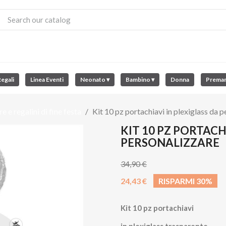
egali
Linea Eventi
Neonato ▾
Bambino ▾
Donna
Prema
 e regalini di fine festa
Kit 10 pz portachiavi in plexiglass da 
KIT 10 PZ PORTACH
PERSONALIZZARE
34,90 €
24,43 €
RISPARMI 30%
Kit 10 pz portachiavi