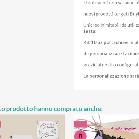
I tuoi eventi non saranno pi
nuovi prodotti targati
Buyi
Unici ed inimitabili da util
festa
:
Kit 10 pz portachiavi in p
da personalizzare facilm
grazie al nostro configurat
La personalizzazione sarà
sto prodotto hanno comprato anche:
-30%