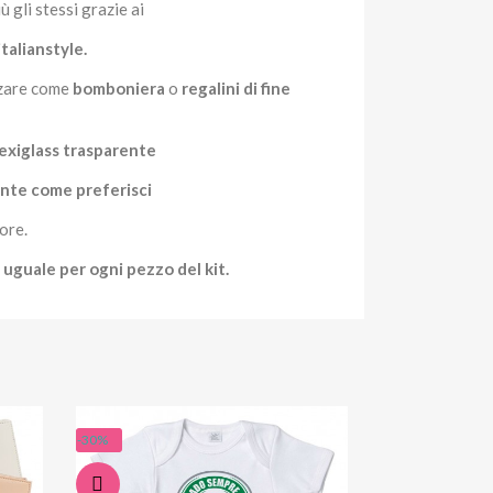
ù gli stessi grazie ai
talianstyle.
izzare come
bomboniera
o
regalini di fine
lexiglass trasparente
ente come
preferisci
ore.
 uguale per ogni pezzo del kit.
-30%