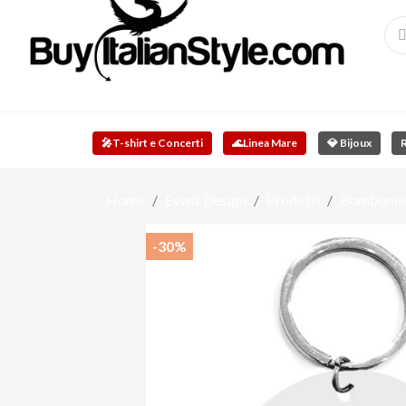
🎤
T-shirt e Concerti
🌊
Linea Mare
💎 Bijoux
R
Home
Event Design
Prodotti
Bomboniere
-30%