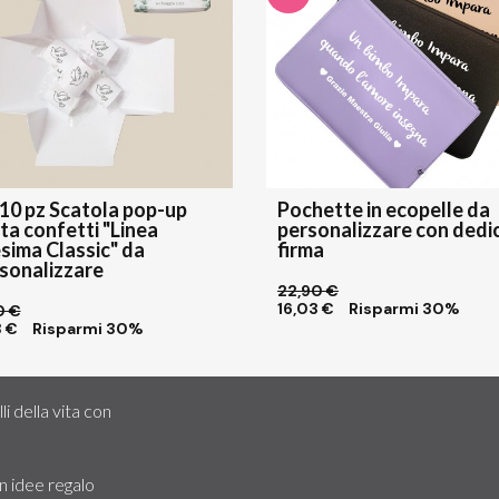
 10 pz Scatola pop-up
Pochette in ecopelle da
ta confetti "Linea
personalizzare con dedi
sima Classic" da
firma
sonalizzare
22,90 €
16,03 €
Risparmi 30%
0 €
3 €
Risparmi 30%
i della vita con
 idee regalo