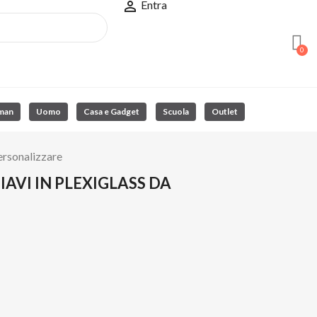

Entra
man
Uomo
Casa e Gadget
Scuola
Outlet
personalizzare
IAVI IN PLEXIGLASS DA