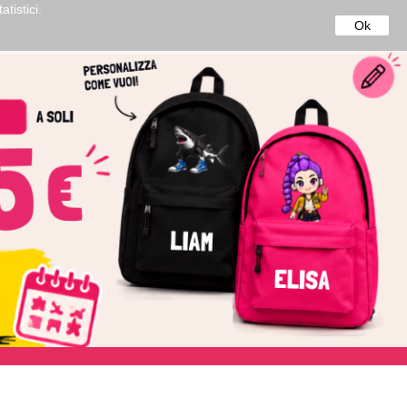
tistici.
50€*
Ok