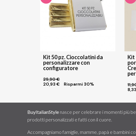
Kit 50 pz. Cioccolatini da
Kit
personalizzare con
por
configuratore
Cre
per
29,90 €
20,93 €
Risparmi 30%
11,9
8,3
BuyItalianStyle
nasce per celebrare i momenti più bell
prodotti personalizzati e fatti con il cuore.
Accompagniamo famiglie, mamme, papà e bambini con