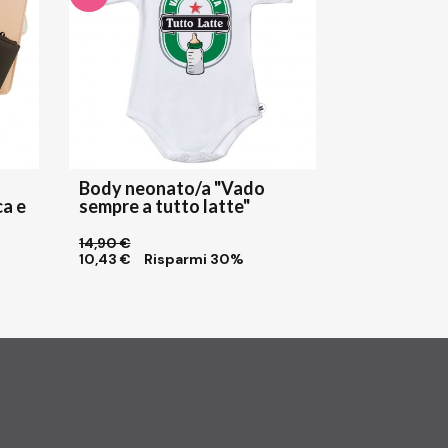
Body neonato/a "Vado
ca e
sempre a tutto latte"
14,90 €
10,43 €
Risparmi 30%