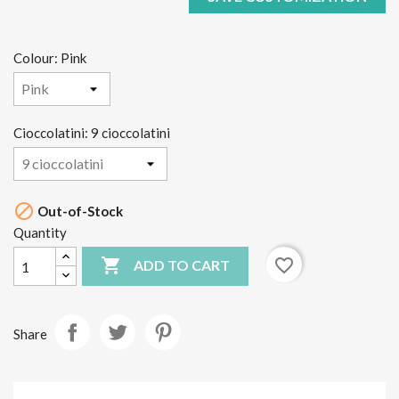
Colour: Pink
Cioccolatini: 9 cioccolatini

Out-of-Stock
Quantity

favorite_border
ADD TO CART
Share