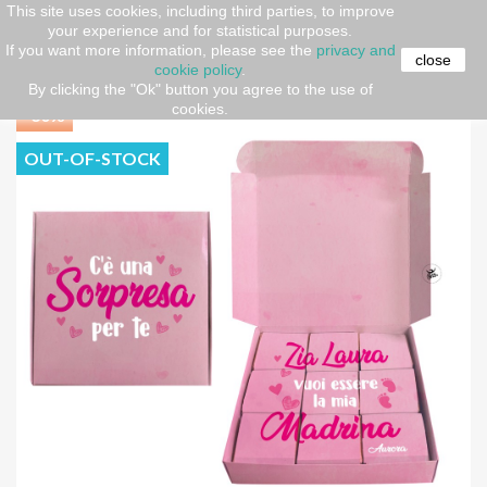
This site uses cookies, including third parties, to improve
your experience and for statistical purposes.
Home
Gift ideas
Scatola porta cioccolatini "Vuoi essere
If you want more information, please see the
privacy and
il/la mio/a padrino/madrina"
close
cookie policy
.
By clicking the "Ok" button you agree to the use of
cookies.
-30%
OUT-OF-STOCK