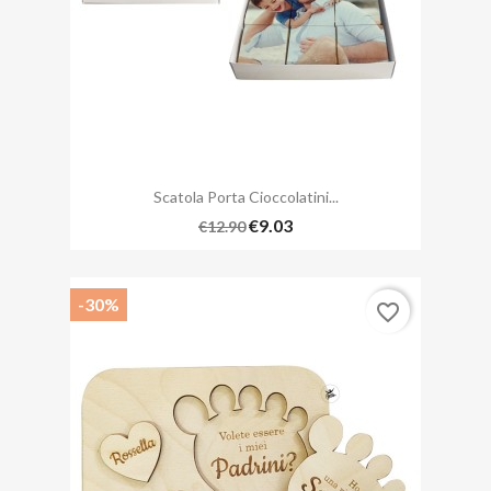
Scatola Porta Cioccolatini...
€9.03
€12.90
-30%
favorite_border