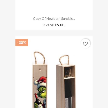
Copy Of Newborn Sandals...
€5.00
€21.90
-30%
favorite_border