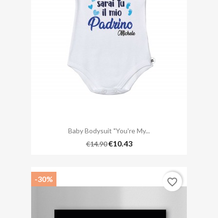
Baby Bodysuit "You're My...
€10.43
€14.90
-30%
favorite_border