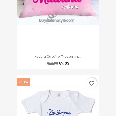
Federa Cuscino "Nessuna È...
€9.03
€12.90
-30%
favorite_border