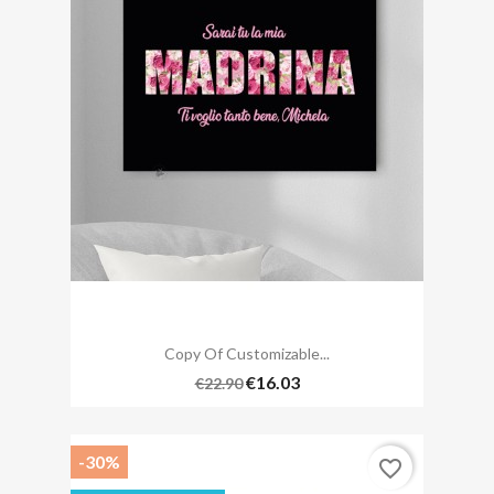
Copy Of Customizable...
€16.03
€22.90
-30%
favorite_border