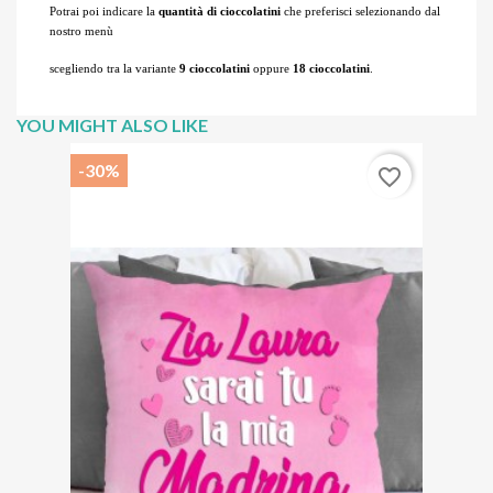
Potrai poi indicare la
quantità di cioccolatini
che preferisci selezionando dal
nostro menù
scegliendo tra la variante
9 cioccolatini
oppure
18 cioccolatini
.
YOU MIGHT ALSO LIKE
-30%
favorite_border