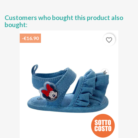
Customers who bought this product also
bought:
-€16.90
favorite_border