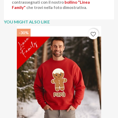
contrassegnati con il nostro
bollino "Linea
Family"
che trovi nella foto dimostrativa.
YOU MIGHT ALSO LIKE
-30%
favorite_border