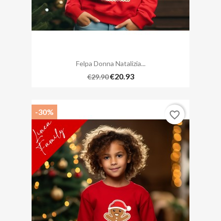
Felpa Donna Natalizia...
€20.93
€29.90
-30%
favorite_border