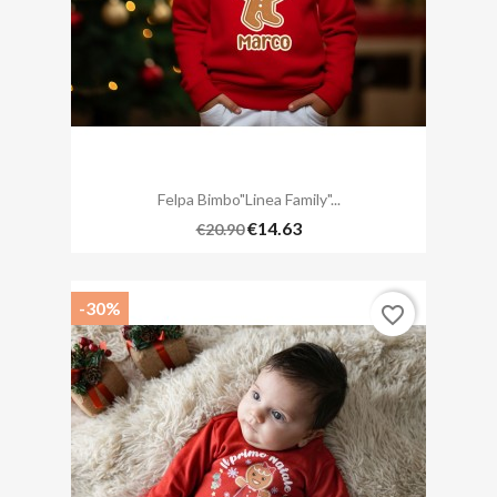
Felpa Bimbo"Linea Family"...
€14.63
€20.90
-30%
favorite_border