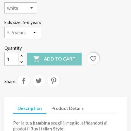
kids size: 5-6 years
Quantity

favorite_border
ADD TO CART
Share
Description
Product Details
Per la tua
bambina
scegli il meglio, affidandoti ai
prodotti
Buy Italian Style
: