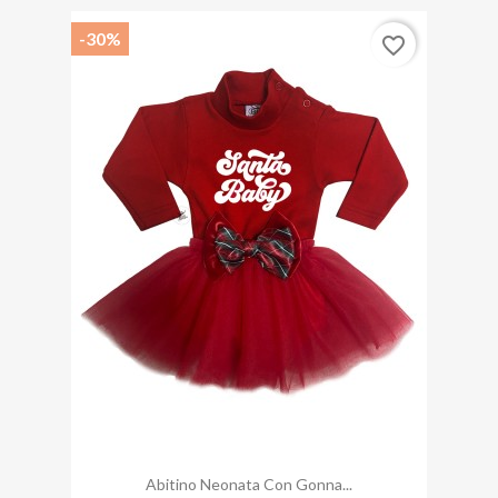
-30%
favorite_border
Abitino Neonata Con Gonna...