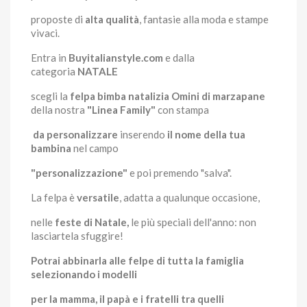
proposte di
alta qualità
, fantasie alla moda e stampe
vivaci.
Entra in
Buyitalianstyle.com
e dalla
categoria
NATALE
scegli la
felpa bimba natalizia
Omini di marzapane
della nostra
"Linea Family"
con stampa
da personalizzare
inserendo
il nome della tua
bambina
nel campo
"personalizzazione"
e poi premendo "salva".
La felpa è
versatile
, adatta a qualunque occasione,
nelle
feste di Natale,
le più speciali dell'anno: non
lasciartela sfuggire!
Potrai abbinarla alle felpe di tutta la famiglia
selezionando i modelli
per la mamma, il papà e i fratelli tra quelli