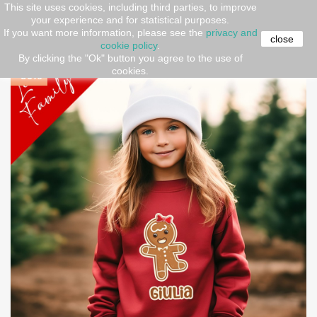
This site uses cookies, including third parties, to improve
your experience and for statistical purposes.
Home
CHRISTMAS
KIDS
KIDS
Felpa bimba
If you want more information, please see the
privacy and
"Linea Family" Omini di marzapane da personalizzare
close
cookie policy
.
By clicking the "Ok" button you agree to the use of
cookies.
-30%