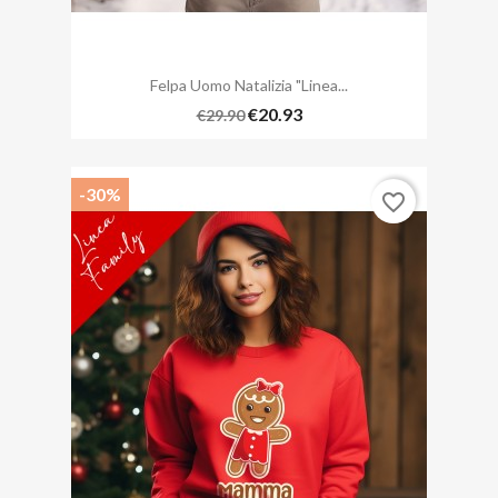
Felpa Uomo Natalizia "Linea...
€20.93
€29.90
-30%
favorite_border