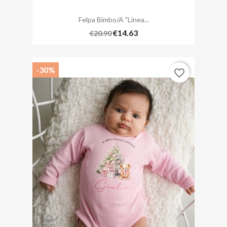
Felpa Bimbo/a "Linea...
€14.63
€20.90
-30%
favorite_border