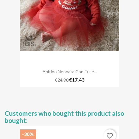
Abitino Neonata Con Tulle...
€17.43
€24.90
Customers who bought this product also
bought:
-30%
favorite_border