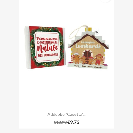
Addobbo "casetta"...
€9.73
€13.90