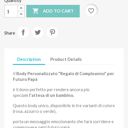
Quantity

favorite_border
ADD TO CART
Share
Description
Product Details
Il
Body Personalizzato "Regalo di Compleanno" per
Futuro Papà
è il dono perfetto per rendere ancora più
speciale
l'attesa di un bambino.
Questo body unico, disponibile in tre varianti di colore
(rosa, azzurro o verde),
porta un messaggio emozionante che farà sorridere e
commuovere ogni futuro papà.