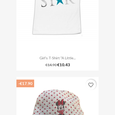
Girl's T-Shirt "A Little...
€10.43
€14.90
-€17.90
favorite_border