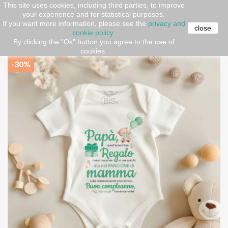
This site uses cookies, including third parties, to improve
your experience and for statistical purposes.
Home
Gift ideas
FATHER'S DAY
BODYSUITS AND
If you want more information, please see the
privacy and
BIBS
Body Personalizzato "Regalo di Compleanno" per
close
cookie policy
.
Futuro Papà - Idea Regalo Neonato
By clicking the "Ok" button you agree to the use of
cookies.
-30%