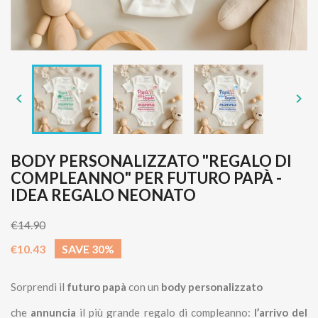


BODY PERSONALIZZATO "REGALO DI
COMPLEANNO" PER FUTURO PAPÀ -
IDEA REGALO NEONATO
€14.90
€10.43
SAVE 30%
Sorprendi il
futuro papà
con un
body personalizzato
che
annuncia
il più grande regalo di compleanno:
l’arrivo del