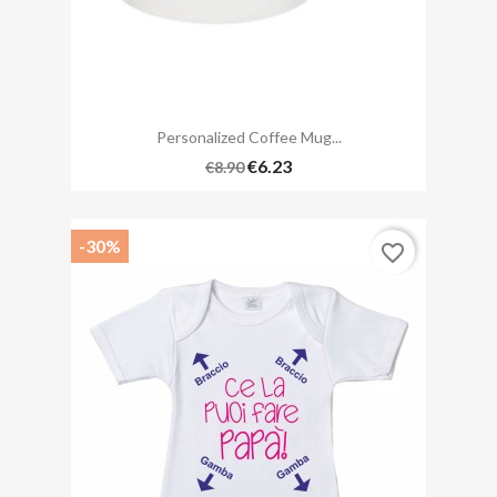
Personalized Coffee Mug...
€6.23
€8.90
-30%
favorite_border