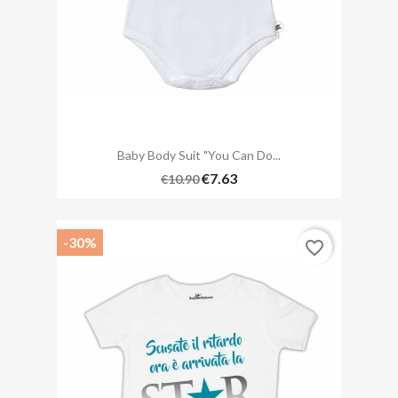
Baby Body Suit "You Can Do...
€7.63
€10.90
-30%
favorite_border