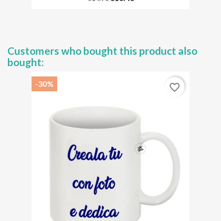
Customers who bought this product also
bought:
-30%
favorite_border