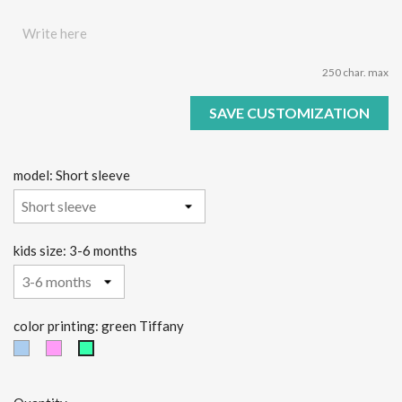
250 char. max
SAVE CUSTOMIZATION
model: Short sleeve
kids size: 3-6 months
color printing: green Tiffany
light
Pink
green
blue
Tiffany