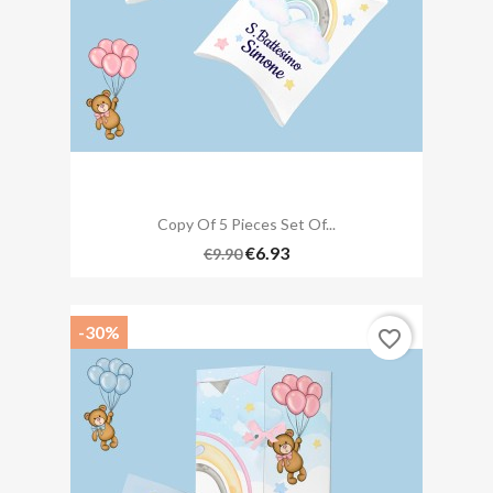
Copy Of 5 Pieces Set Of...
€6.93
€9.90
-30%
favorite_border