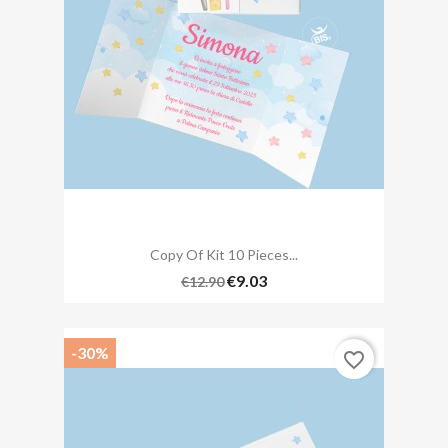
Copy Of Kit 10 Pieces...
€9.03
€12.90
-30%
favorite_border