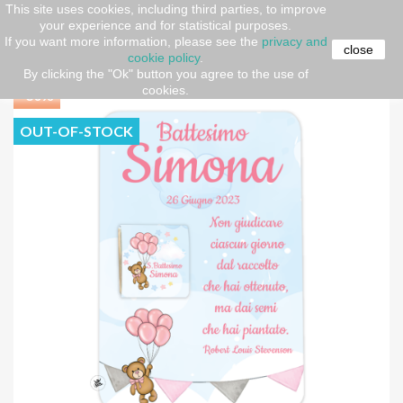
This site uses cookies, including third parties, to improve
your experience and for statistical purposes.
Home
Event Design
PRODUCTS
Cioccolatini
Kit
If you want more information, please see the
privacy and
10 pz. Cioccolatini "Teddy collection"
close
cookie policy
.
By clicking the "Ok" button you agree to the use of
cookies.
-30%
OUT-OF-STOCK