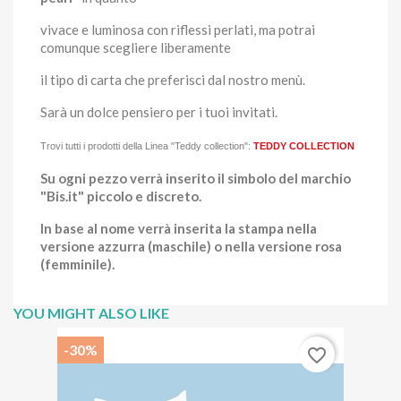
vivace e luminosa con riflessi perlati, ma potrai
comunque scegliere liberamente
il tipo di carta che preferisci dal nostro menù.
Sarà un dolce pensiero per i tuoi invitati.
Trovi tutti i prodotti della Linea "
Teddy collection":
TEDDY COLLECTION
Su ogni pezzo verrà inserito il simbolo del marchio
"Bis.it" piccolo e discreto.
In base al nome verrà inserita la stampa nella
versione azzurra (maschile) o nella versione rosa
(femminile).
YOU MIGHT ALSO LIKE
-30%
favorite_border