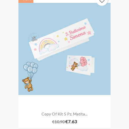
favorite_border
Copy Of Kit 5 Pz. Matita...
€7.63
€10.90