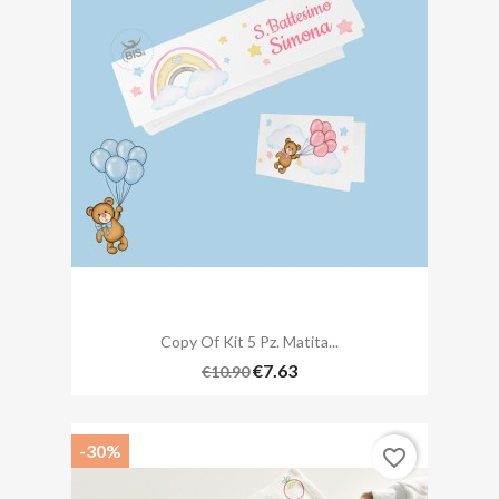
Copy Of Kit 5 Pz. Matita...
€7.63
€10.90
-30%
favorite_border