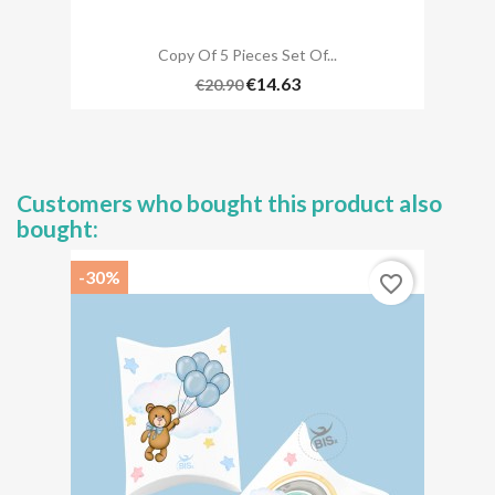
Copy Of 5 Pieces Set Of...
€14.63
€20.90
Customers who bought this product also
bought:
-30%
favorite_border