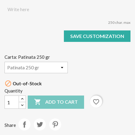
250 char. max
SAVE CUSTOMIZATION
Carta: Patinata 250 gr

Out-of-Stock
Quantity

favorite_border
ADD TO CART
Share