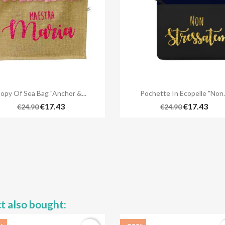


Quick view
Quick view
opy Of Sea Bag "Anchor &...
Pochette In Ecopelle "Non..
€17.43
€17.43
€24.90
€24.90
t also bought: