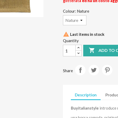
glitterata
ed ha un costo aggi
Colour: Nature

Last items in stock
Quantity

ADD TO 
Share
Description
Produc
Buyitalianstyle
introduce 
una borsa comoda, original