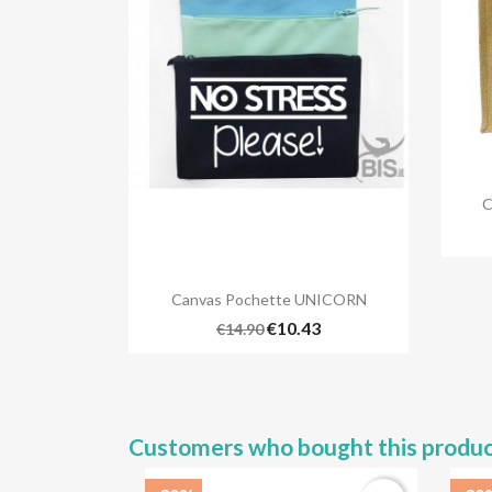
C

Quick view
Canvas Pochette UNICORN
€10.43
€14.90
Customers who bought this produc