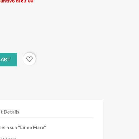
untivo di €3.00
favorite_border
CART
t Details
nella sua
"Linea Mare"
e grazie