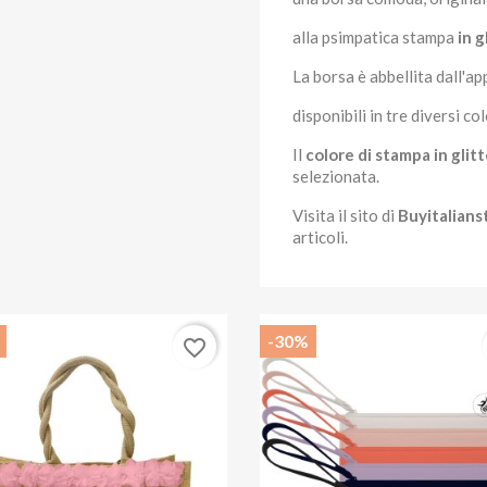
alla psimpatica stampa
in g
La borsa è abbellita dall'ap
disponibili in tre diversi col
Il
colore di stampa in glit
selezionata.
Visita il sito di
Buyitalians
articoli.
-30%
favorite_border