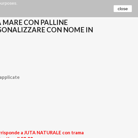
 purposes.
close
izzare con nome in glitter
 MARE CON PALLINE
RSONALIZZARE CON NOME IN
 applicate
 corrisponde a JUTA NATURALE con trama