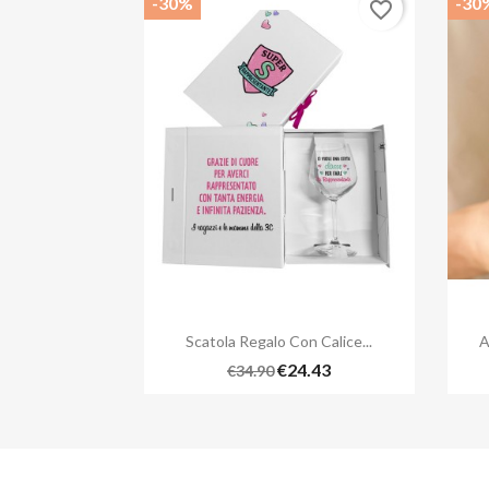
-30%
-30
favorite_border

Quick view
Scatola Regalo Con Calice...
A
€24.43
€34.90