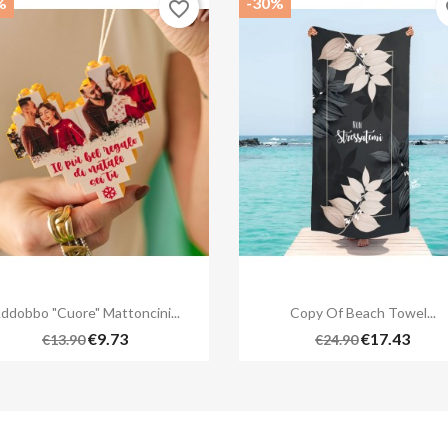
%
-30%
favorite_border
fa


Quick view
Quick view
ddobbo "cuore" Mattoncini...
Copy Of Beach Towel...
€9.73
€17.43
€13.90
€24.90