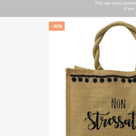
This site uses cookies
If you
Home
OCCASIONS
SummerTime
Beac
-30%