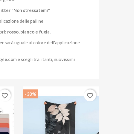
litter "Non stressatemi"
plicazione delle palline
ori:
rosso, bianco e fuxia.
ter
sarà uguale al colore dell'applicazione
tyle.com
e scegli tra i tanti, nuovissimi
-30%
favorite_border
favorite_border