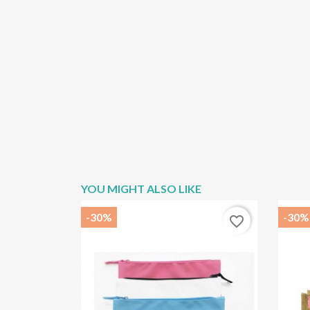
YOU MIGHT ALSO LIKE
-30%
-30%
favorite_border