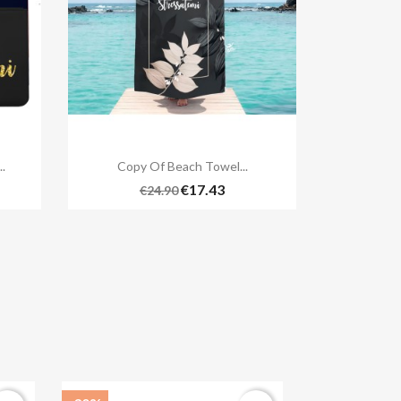

Quick view
.
Copy Of Beach Towel...
+3
€17.43
€24.90