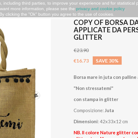
, including third parties, to improve your experience and for statistical
 want more information, please see the
privacy and cookie policy
.
h Bags
copy of Borsa da Mare con palline applicate da personal
By clicking the "Ok" button you agree to the use of cookies.
COPY OF BORSA DA
APPLICATE DA PE
GLITTER
€23.90
€16.73
SAVE 30%
Borsa mare in juta con palline
"Non stressatemi"
con stampa in glitter
Composizione:
Juta
Dimensioni
: 42x33x12 cm
NB. Il colore Nature glitter