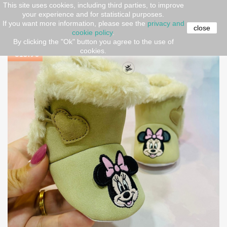
This site uses cookies, including third parties, to improve
your experience and for statistical purposes.
Home
kids
Cartoon
Disney & Marvel
Stivaletti
If you want more information, please see the
privacy and
neonata beige invernali "Minnie" con imbottitura
close
cookie policy
.
By clicking the "Ok" button you agree to the use of
cookies.
-€15.90