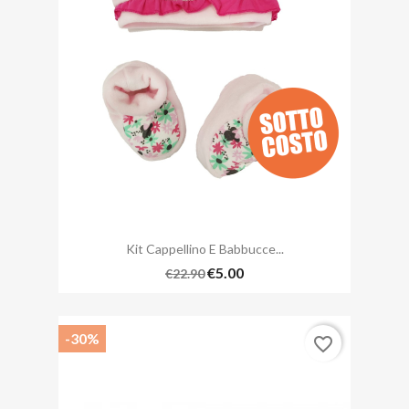
Kit Cappellino E Babbucce...
€5.00
€22.90
-30%
favorite_border