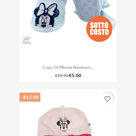
Copy Of Minnie Newborn...
€5.00
€19.90
-€17.90
favorite_border