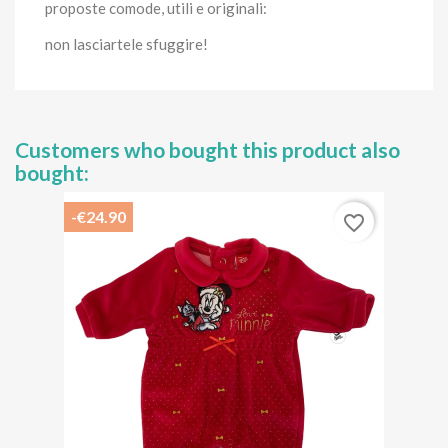
proposte comode, utili e originali:
non lasciartele sfuggire!
Customers who bought this product also
bought:
-€24.90
favorite_border