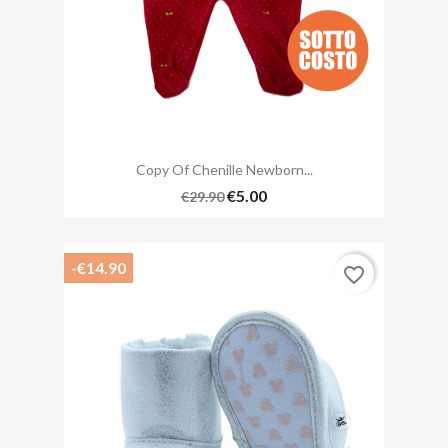
Copy Of Chenille Newborn...
€5.00
€29.90
-€14.90
favorite_border