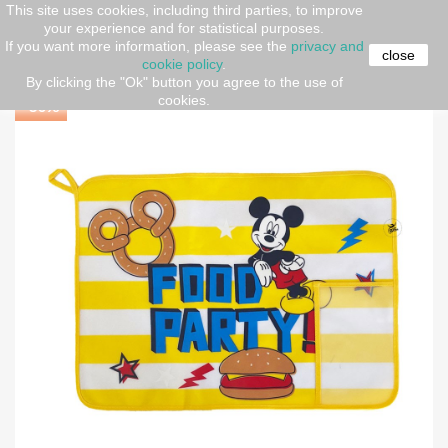
This site uses cookies, including third parties, to improve
your experience and for statistical purposes.
Home
kids
Cartoon
Disney & Marvel
Tovaglietta
If you want more information, please see the
privacy and
plastificata "Mickey Party"
close
cookie policy
.
By clicking the "Ok" button you agree to the use of
cookies.
-30%