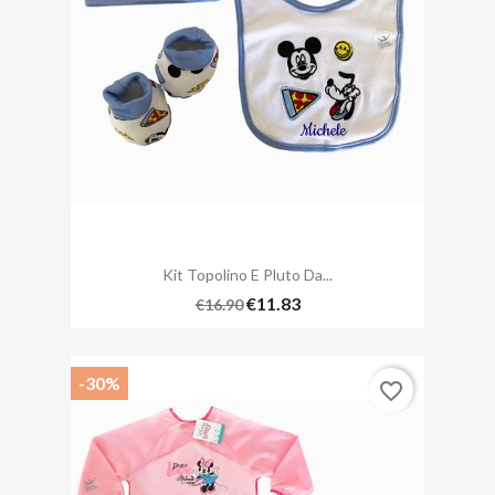
Kit Topolino E Pluto Da...
€11.83
€16.90
-30%
favorite_border