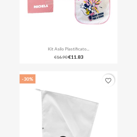
Kit Asilo Plastificato...
€11.83
€16.90
-30%
favorite_border