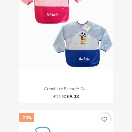
Grembiule Bimbo/a Da...
€9.03
€12.90
-30%
favorite_border