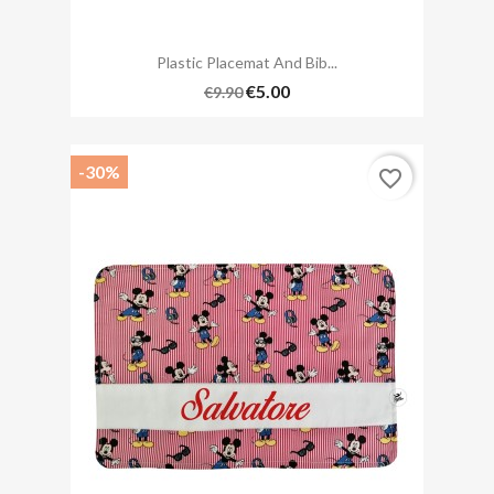
Plastic Placemat And Bib...
€5.00
€9.90
-30%
favorite_border