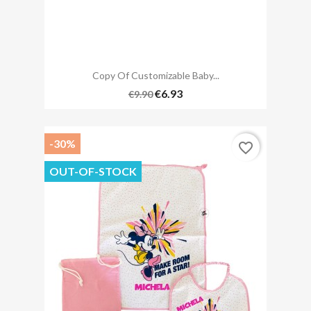
Copy Of Customizable Baby...
€6.93
€9.90
-30%
favorite_border
OUT-OF-STOCK