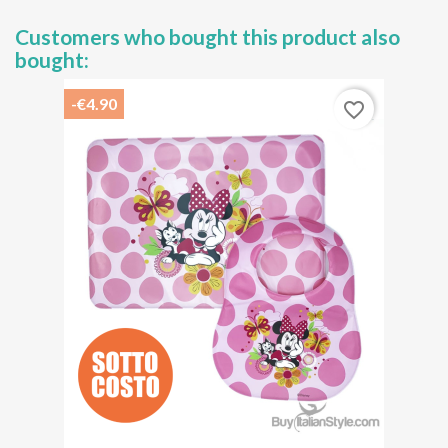
Customers who bought this product also
bought:
-€4.90
favorite_border