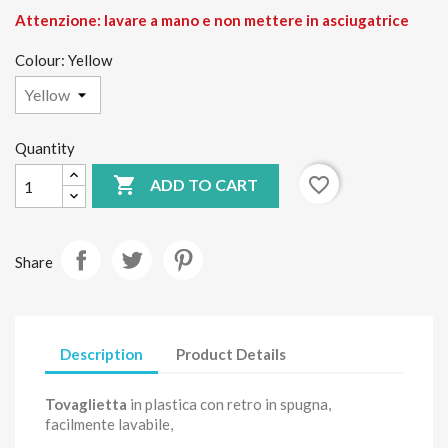
Attenzione: lavare a mano e non mettere in asciugatrice
Colour: Yellow
Quantity

favorite_border
ADD TO CART
Share
Description
Product Details
Tovaglietta
in plastica con retro in spugna,
facilmente lavabile,